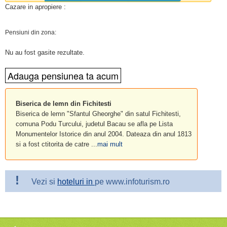
Cazare in apropiere :
Pensiuni din zona:
Nu au fost gasite rezultate.
Biserica de lemn din Fichitesti
Biserica de lemn "Sfantul Gheorghe" din satul Fichitesti,
comuna Podu Turcului, judetul Bacau se afla pe Lista
Monumentelor Istorice din anul 2004. Dateaza din anul 1813
si a fost ctitorita de catre ...
mai mult
!
Vezi si
hoteluri in
pe www.infoturism.ro