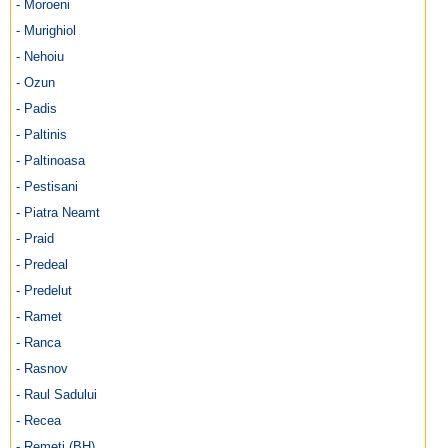
- Moroeni
- Murighiol
- Nehoiu
- Ozun
- Padis
- Paltinis
- Paltinoasa
- Pestisani
- Piatra Neamt
- Praid
- Predeal
- Predelut
- Ramet
- Ranca
- Rasnov
- Raul Sadului
- Recea
- Remeti (BH)