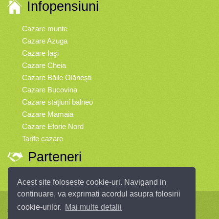
Infopensiuni
Cazare munte
Cazare Azuga
Cazare Iaşi
Cazare Cheia
Cazare Băile Olăneşti
Cazare Bucovina
Cazare staţiuni balneo
Cazare Mamaia
Cazare Eforie Nord
Tarife cazare
Parteneri
Vremea
Acest site foloseste cookie-uri. Navigand in
continuare, va exprimati acordul asupra folosirii
Infopensiuni.ro vă oferă pensiuni şi vile din toate zonele turistice, oferte
cookie-urilor.
Mai multe detalii
speciale, rezervări online.