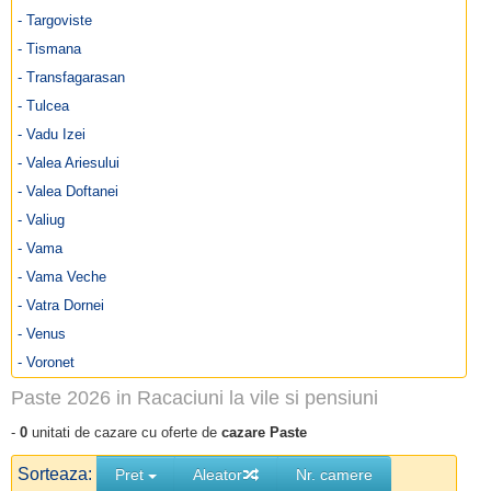
- Targoviste
- Tismana
- Transfagarasan
- Tulcea
- Vadu Izei
- Valea Ariesului
- Valea Doftanei
- Valiug
- Vama
- Vama Veche
- Vatra Dornei
- Venus
- Voronet
Paste 2026 in Racaciuni la vile si pensiuni
-
0
unitati de cazare cu oferte de
cazare Paste
Sorteaza:
Pret
Aleator
Nr. camere