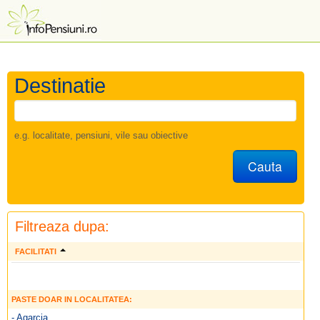
Destinatie
e.g. localitate, pensiuni, vile sau obiective
Cauta
Filtreaza dupa:
FACILITATI
PASTE DOAR IN LOCALITATEA:
- Agarcia