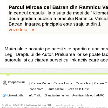
Parcul Mircea cel Batran din Ramnicu V
In centrul orasului, la o suta de metri de "Kilomet
doua gradina publica a orasului Ramnicu Valcea
Batran. Intrarea principala este strajuita din 1
vezi detalii »
Materialele postate pe acest site apartin autorilor s
Legii Dreptului de Autor. Preluarea lor se poate fa
autorului si cu citarea sursei cu link activ catre ace
Infopensiuni:
|
Cazare Munte
|
Cazare Azuga
|
Cazare Iasi
|
Cazare Ch
Eforie Nord
|
Tarife cazare
|
Poze de la turisti
Linkuri utile:
Info Trafic
|
Situatia drumurilor
|
Avertizari Meteo
|
ANPC
© 2004 - 2026
SC InfoTurism Media SRL.
Toate drepturile rezervate.