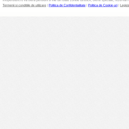
Infopensiuni.ro va ofera pensiuni si vile din toate zonele turistice, oferte speciale, rezervari 
Termenii si conditiile de utilizare
|
Politica de Confidentialitate
|
Politica de Cookie-uri
|
Legisl