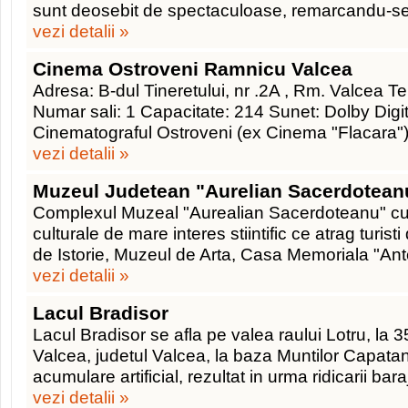
sunt deosebit de spectaculoase, remarcandu-se 
vezi detalii »
Cinema Ostroveni Ramnicu Valcea
Adresa: B-dul Tineretului, nr .2A , Rm. Valcea 
Numar sali: 1 Capacitate: 214 Sunet: Dolby Digit
Cinematograful Ostroveni (ex Cinema "Flacara")
vezi detalii »
Muzeul Judetean "Aurelian Sacerdotean
Complexul Muzeal "Aurealian Sacerdoteanu" cu
culturale de mare interes stiintific ce atrag turist
de Istorie, Muzeul de Arta, Casa Memoriala "A
vezi detalii »
Lacul Bradisor
Lacul Bradisor se afla pe valea raului Lotru, l
Valcea, judetul Valcea, la baza Muntilor Capatani
acumulare artificial, rezultat in urma ridicarii bara
vezi detalii »