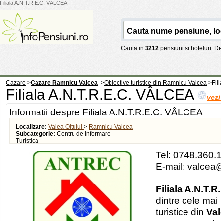
Filiala A.N.T.R.E.C. VÂLCEA
Cauta in
3212
pensiuni si hoteluri. 
Cazare
>
Cazare Ramnicu Valcea
>
Obiective turistice din Ramnicu Valcea
>
Fil
Filiala A.N.T.R.E.C. VÂLCEA
vezi
Informatii despre Filiala A.N.T.R.E.C. VÂLCEA
Localizare:
Valea Oltului
>
Ramnicu Valcea
Subcategorie:
Centru de Informare
Turistica
Tel: 0748.360.
E-mail: valcea
Filiala A.N.T.
dintre cele mai
turistice din
Val