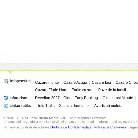
Infopensiuni:
Cazare munte
|
Cazare Azuga
|
Cazare Iasi
|
Cazare Chei
Cazare Eforie Nord
|
Tarife cazare
|
Poze de la turisti
Infoturism:
Revelion 2027
|
Oferte Early Booking
|
Oferte Last Minute
|
Linkuri utile:
Info Trafic
|
Situatia drumurilor
|
Avertizari meteo
© 2004 - 2026
SC InfoTurism Media SRL.
Toate drepturile rezervate.
Infopensiuni.ro va ofera pensiuni si vile din toate zonele turistice, oferte speciale, rezervari 
Termenii si conditiile de utilizare
|
Politica de Confidentialitate
|
Politica de Cookie-uri
|
Legisl