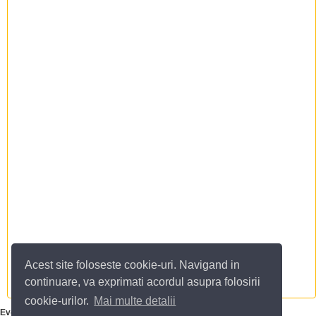
Acest site foloseste cookie-uri. Navigand in
continuare, va exprimati acordul asupra folosirii
cookie-urilor.
Mai multe detalii
Evenimente si sarbatori traditionale in
Recea