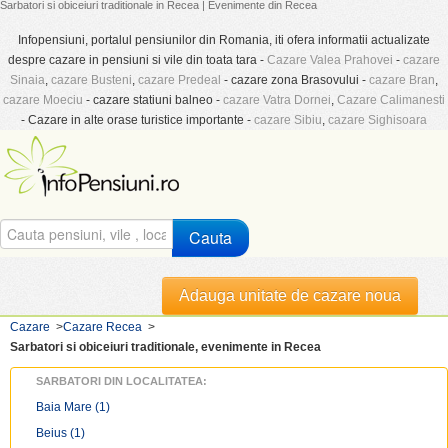
Sarbatori si obiceiuri traditionale in Recea | Evenimente din Recea
Infopensiuni, portalul pensiunilor din Romania, iti ofera informatii actualizate
despre cazare in pensiuni si vile din toata tara -
Cazare Valea Prahovei
-
cazare
Sinaia
,
cazare Busteni
,
cazare Predeal
- cazare zona Brasovului -
cazare Bran
,
cazare Moeciu
- cazare statiuni balneo -
cazare Vatra Dornei
,
Cazare Calimanesti
- Cazare in alte orase turistice importante -
cazare Sibiu
,
cazare Sighisoara
Cauta
Adauga unitate de cazare noua
Cazare
>
Cazare Recea
>
Sarbatori si obiceiuri traditionale, evenimente in Recea
SARBATORI DIN LOCALITATEA:
Baia Mare
(1)
Beius
(1)