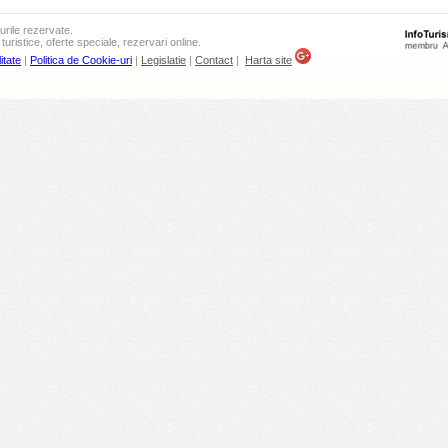
urile rezervate.
turistice, oferte speciale, rezervari online.
itate
|
Politica de Cookie-uri
|
Legislatie
|
Contact
|
Harta site