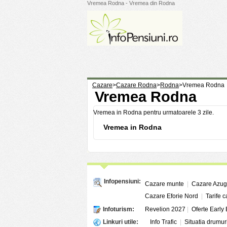
Vremea Rodna - Vremea din Rodna
Cazare
>
Cazare Rodna
>
Rodna
>
Vremea Rodna
Vremea Rodna
Vremea in Rodna pentru urmatoarele 3 zile.
Vremea in Rodna
Infopensiuni:
Cazare munte
|
Cazare Azu
Cazare Eforie Nord
|
Tarife 
Infoturism:
Revelion 2027
|
Oferte Early
Linkuri utile:
Info Trafic
|
Situatia drumur