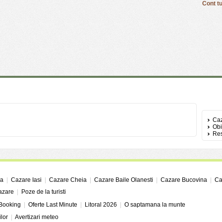
Cont tu
Ca
Obi
Res
ga
|
Cazare Iasi
|
Cazare Cheia
|
Cazare Baile Olanesti
|
Cazare Bucovina
|
Ca
cazare
|
Poze de la turisti
 Booking
|
Oferte Last Minute
|
Litoral 2026
|
O saptamana la munte
ilor
|
Avertizari meteo