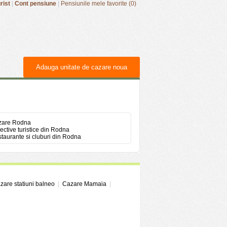
rist
|
Cont pensiune
|
Pensiunile mele favorite (0)
Adauga unitate de cazare noua
zare Rodna
ective turistice din Rodna
taurante si cluburi din Rodna
zare statiuni balneo
|
Cazare Mamaia
|