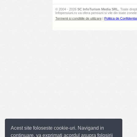
© 2004 - 2026
SC InfoTurism Media SRL.
Toate drept
Infopensiuni.ro va ofera pensiuni si vile din toate zonele 
Termenii si conditiile de utilizare
|
Politica de Confidential
Acest site foloseste cookie-uri. Navigand in
continuare, va exprimati acordul asupra folosirii