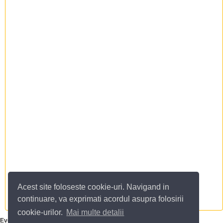
Acest site foloseste cookie-uri. Navigand in
continuare, va exprimati acordul asupra folosirii
cookie-urilor.
Mai multe detalii
Evenimente si sarbatori traditionale in
Rotbav