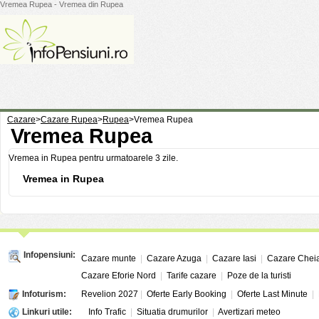
Vremea Rupea - Vremea din Rupea
Cazare
>
Cazare Rupea
>
Rupea
>
Vremea Rupea
Vremea Rupea
Vremea in Rupea pentru urmatoarele 3 zile.
Vremea in Rupea
Infopensiuni:
Cazare munte
|
Cazare Azuga
|
Cazare Iasi
|
Cazare Chei
Cazare Eforie Nord
|
Tarife cazare
|
Poze de la turisti
Infoturism:
Revelion 2027
|
Oferte Early Booking
|
Oferte Last Minute
|
Linkuri utile:
Info Trafic
|
Situatia drumurilor
|
Avertizari meteo