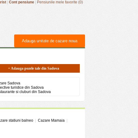
rist
|
Cont pensiune
|
Pensiunile mele favorite (0)
Adauga unitate de cazare noua
+ Adauga pozele tale din Sadova
zare Sadova
ective turistice din Sadova
taurante si cluburi din Sadova
zare statiuni balneo
|
Cazare Mamaia
|