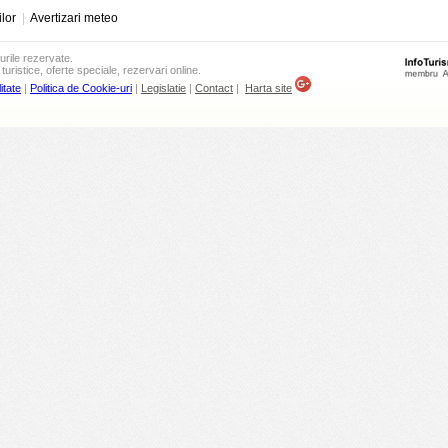
ilor
|
Avertizari meteo
urile rezervate.
turistice, oferte speciale, rezervari online.
itate
|
Politica de Cookie-uri
|
Legislatie
|
Contact
|
Harta site