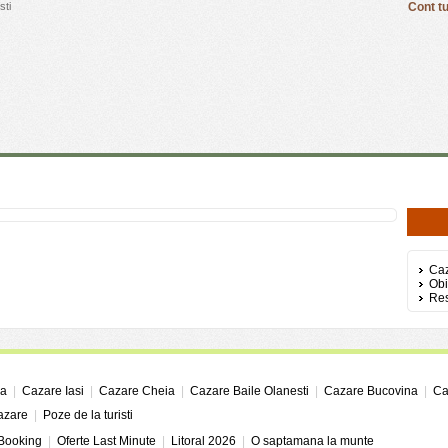
sti
Cont tu
Ca
Obi
Res
ga
|
Cazare Iasi
|
Cazare Cheia
|
Cazare Baile Olanesti
|
Cazare Bucovina
|
Ca
cazare
|
Poze de la turisti
 Booking
|
Oferte Last Minute
|
Litoral 2026
|
O saptamana la munte