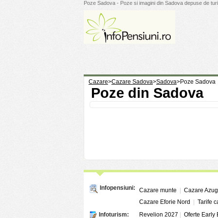
Poze Sadova - Poze si imagini din Sadova depuse de turi
Cazare
>
Cazare Sadova
>
Sadova
>
Poze Sadova
Poze din Sadova
Infopensiuni:
Cazare munte
|
Cazare Azu
Cazare Eforie Nord
|
Tarife 
Infoturism:
Revelion 2027
|
Oferte Early