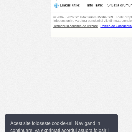
Linkuri utile:
Info Trafic
|
Situatia drumur
© 2004 - 2026
SC InfoTurism Media SRL.
Toate drept
Infopensiuni.ro va ofera pensiuni si vile din toate zonele 
Termenii si conditiile de utilizare
|
Politica de Confidential
Acest site foloseste cookie-uri. Navigand in
continuare, va exprimati acordul asupra folosirii