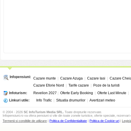
Infopensiuni:
Cazare munte
|
Cazare Azuga
|
Cazare Iasi
|
Cazare Chei
Cazare Eforie Nord
|
Tarife cazare
|
Poze de la turisti
Infoturism:
Revelion 2027
|
Oferte Early Booking
|
Oferte Last Minute
|
Linkuri utile:
Info Trafic
|
Situatia drumurilor
|
Avertizari meteo
© 2004 - 2026
SC InfoTurism Media SRL.
Toate drepturile rezervate.
Infopensiuni.ro va ofera pensiuni si vile din toate zonele turistice, oferte speciale, rezervari 
Termenii si conditiile de utilizare
|
Politica de Confidentialitate
|
Politica de Cookie-uri
|
Legisl