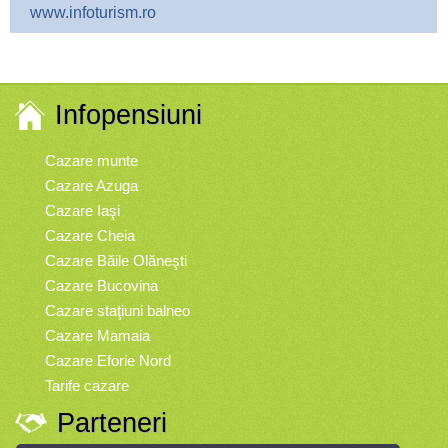
www.infoturism.ro
Infopensiuni
Cazare munte
Cazare Azuga
Cazare Iaşi
Cazare Cheia
Cazare Băile Olăneşti
Cazare Bucovina
Cazare staţiuni balneo
Cazare Mamaia
Cazare Eforie Nord
Tarife cazare
Parteneri