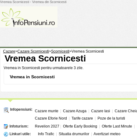
Vremea Scornicesti - Vremea din Scornicesti
Cazare
>
Cazare Scornicesti
>
Scornicesti
>
Vremea Scornicesti
Vremea Scornicesti
Vremea in Scornicesti pentru urmatoarele 3 zile.
Vremea in Scornicesti
Infopensiuni:
Cazare munte
|
Cazare Azuga
|
Cazare Iasi
|
Cazare Chei
Cazare Eforie Nord
|
Tarife cazare
|
Poze de la turisti
Infoturism:
Revelion 2027
|
Oferte Early Booking
|
Oferte Last Minute
|
Linkuri utile:
Info Trafic
|
Situatia drumurilor
|
Avertizari meteo