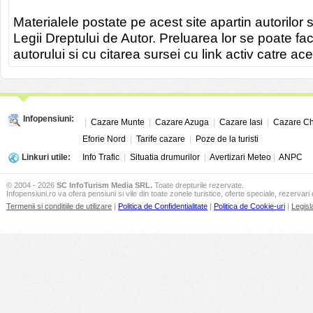
Materialele postate pe acest site apartin autorilor s
Legii Dreptului de Autor. Preluarea lor se poate fa
autorului si cu citarea sursei cu link activ catre ace
Infopensiuni:
|
Cazare Munte
|
Cazare Azuga
|
Cazare Iasi
|
Cazare Ch
Eforie Nord
|
Tarife cazare
|
Poze de la turisti
Linkuri utile:
Info Trafic
|
Situatia drumurilor
|
Avertizari Meteo
|
ANPC
© 2004 - 2026
SC InfoTurism Media SRL.
Toate drepturile rezervate.
Infopensiuni.ro va ofera pensiuni si vile din toate zonele turistice, oferte speciale, rezervari 
Termenii si conditiile de utilizare
|
Politica de Confidentialitate
|
Politica de Cookie-uri
|
Legisl