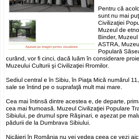
Pentru că acol
sunt nu mai puţ
Civilizaţiei Po
Muzeul de etno
Binder, Muzeul c
ASTRA, Muzeul 
Apasati pe imagini pentru vizualizare
Populară Săsea
curând, vor fi cinci, dacă luăm în considerare proi
Muzeului Culturii şi Civilizaţiei Rromilor.
Sediul central e în Sibiu, în Piaţa Mică numărul 1
sale se întind pe o suprafaţă mult mai mare.
Cea mai întinsă dintre acestea e, de departe, prima.
cea mai frumoasă. Muzeul Civilizaţiei Populare Trad
Sibiului, pe drumul spre Răşinari, e aşezat pe malul
pădurii de la Dumbrava Sibiului.
Nicăieri în România nu vei vedea ceea ce vezi aici