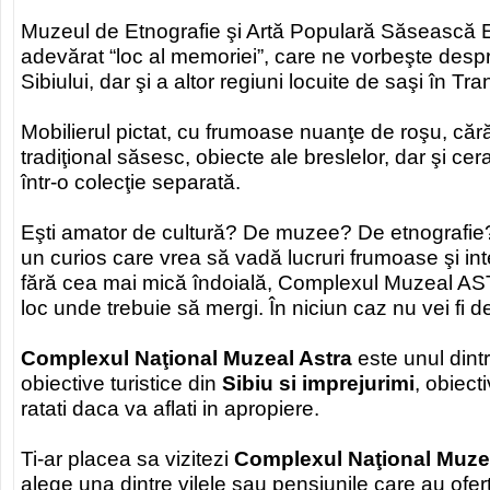
Muzeul de Etnografie şi Artă Populară Săsească Em
adevărat “loc al memoriei”, care ne vorbeşte desp
Sibiului, dar şi a altor regiuni locuite de saşi în Tra
Mobilierul pictat, cu frumoase nuanţe de roşu, cără
tradiţional săsesc, obiecte ale breslelor, dar şi c
într-o colecţie separată.
Eşti amator de cultură? De muzee? De etnografie? 
un curios care vrea să vadă lucruri frumoase şi in
fără cea mai mică îndoială, Complexul Muzeal AST
loc unde trebuie să mergi. În niciun caz nu vei fi 
Complexul Naţional Muzeal Astra
este unul dint
obiective turistice din
Sibiu si imprejurimi
, obiect
ratati daca va aflati in apropiere.
Ti-ar placea sa vizitezi
Complexul Naţional Muze
alege una dintre vilele sau pensiunile care au ofe