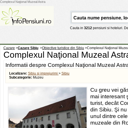
Complexul Naţional Muzeal Astra
Cauta in
3212
pensiuni si hoteluri. 
Cazare
>
Cazare Sibiu
>
Obiective turistice din Sibiu
>
Complexul Naţional Muzea
Complexul Naţional Muzeal Ast
Informatii despre Complexul Naţional Muzeal Astr
Localizare:
Sibiu si imprejurimi
>
Sibiu
Subcategorie:
Muzeu
Cu greu vei gă
mai interesant 
turist, decât 
din Sibiu. Şi nu
unul dintre cel
muzeale din R