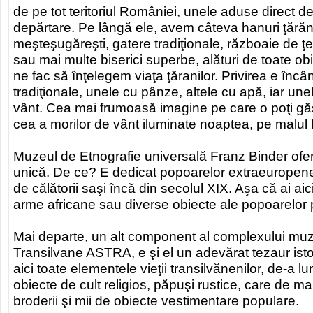
de pe tot teritoriul României, unele aduse direct de 
depărtare. Pe lângă ele, avem câteva hanuri ţărăne
meşteşugăreşti, gatere tradiţionale, războaie de ţe
sau mai multe biserici superbe, alături de toate ob
ne fac să înţelegem viaţa ţăranilor. Privirea e încâ
tradiţionale, unele cu pânze, altele cu apă, iar un
vânt. Cea mai frumoasă imagine pe care o poţi găsi
cea a morilor de vânt iluminate noaptea, pe malul l
Muzeul de Etnografie universală Franz Binder ofer
unică. De ce? E dedicat popoarelor extraeuropene
de călătorii saşi încă din secolul XIX. Aşa că ai ai
arme africane sau diverse obiecte ale popoarelor p
Mai departe, un alt component al complexului muze
Transilvane ASTRA, e şi el un adevărat tezaur istor
aici toate elementele vieţii transilvănenilor, de-a lu
obiecte de cult religios, păpuşi rustice, care de ma
broderii şi mii de obiecte vestimentare populare.