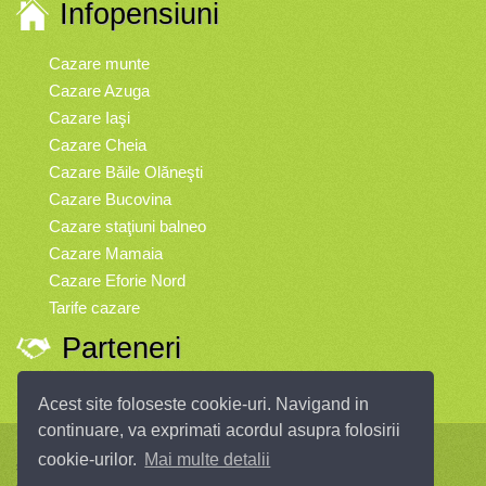
Infopensiuni
Cazare munte
Cazare Azuga
Cazare Iaşi
Cazare Cheia
Cazare Băile Olăneşti
Cazare Bucovina
Cazare staţiuni balneo
Cazare Mamaia
Cazare Eforie Nord
Tarife cazare
Parteneri
Vremea
Acest site foloseste cookie-uri. Navigand in
continuare, va exprimati acordul asupra folosirii
Infopensiuni.ro vă oferă pensiuni şi vile din toate zonele turistice, oferte
cookie-urilor.
Mai multe detalii
speciale, rezervări online.