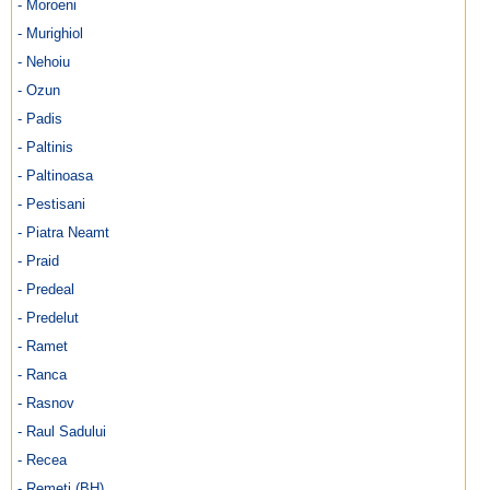
- Moroeni
- Murighiol
- Nehoiu
- Ozun
- Padis
- Paltinis
- Paltinoasa
- Pestisani
- Piatra Neamt
- Praid
- Predeal
- Predelut
- Ramet
- Ranca
- Rasnov
- Raul Sadului
- Recea
- Remeti (BH)