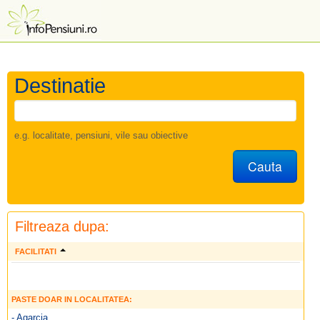
Destinatie
e.g. localitate, pensiuni, vile sau obiective
Cauta
Filtreaza dupa:
FACILITATI
PASTE DOAR IN LOCALITATEA:
- Agarcia