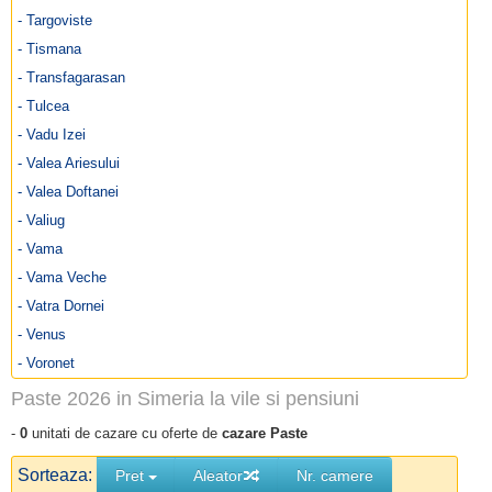
- Targoviste
- Tismana
- Transfagarasan
- Tulcea
- Vadu Izei
- Valea Ariesului
- Valea Doftanei
- Valiug
- Vama
- Vama Veche
- Vatra Dornei
- Venus
- Voronet
Paste 2026 in Simeria la vile si pensiuni
-
0
unitati de cazare cu oferte de
cazare Paste
Sorteaza:
Pret
Aleator
Nr. camere