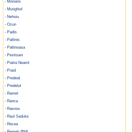
- Moroeni
- Murighiol
- Nehoiu
- Ozun
- Padis
- Paltinis
- Paltinoasa
- Pestisani
- Piatra Neamt
- Praid
- Predeal
- Predelut
- Ramet
- Ranca
- Rasnov
- Raul Sadului
- Recea
- Remeti (BH)