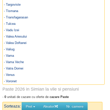
- Targoviste
- Tismana
- Transfagarasan
- Tulcea
- Vadu Izei
- Valea Ariesului
- Valea Doftanei
- Valiug
- Vama
- Vama Veche
- Vatra Dornei
- Venus
- Voronet
Paste 2026 in Simian la vile si pensiuni
-
0
unitati de cazare cu oferte de
cazare Paste
Sorteaza:
Pret
Aleator
Nr. camere