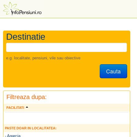
Destinatie
e.g. localitate, pensiuni, vile sau obiective
Cauta
Filtreaza dupa:
FACILITATI
PASTE DOAR IN LOCALITATEA:
- Agarcia