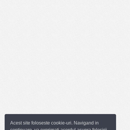
Acest site foloseste cookie-uri. Navigand in
continuare, va exprimati acordul asupra folosirii