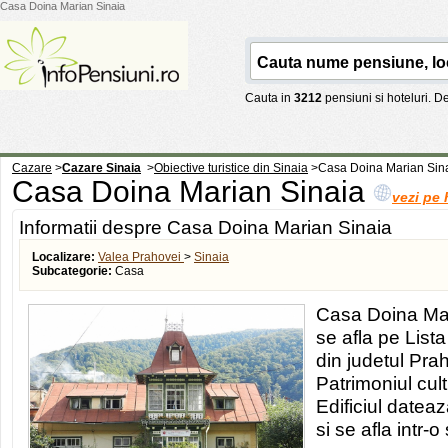
Casa Doina Marian Sinaia
Cauta in
3212
pensiuni si hoteluri. 
Cazare
>
Cazare Sinaia
>
Obiective turistice din Sinaia
>
Casa Doina Marian Sin
Casa Doina Marian Sinaia
vezi pe 
Informatii despre Casa Doina Marian Sinaia
Localizare:
Valea Prahovei
>
Sinaia
Subcategorie:
Casa
Casa Doina Mari
se afla pe List
din judetul Prah
Patrimoniul cul
Edificiul dateaz
si se afla intr-