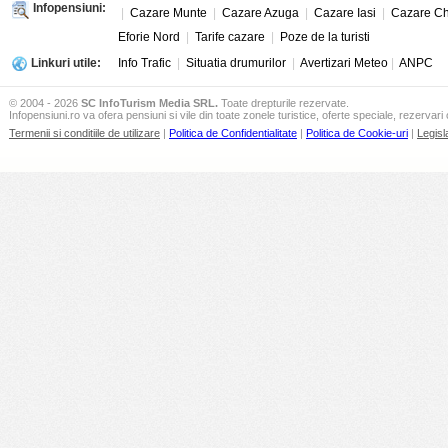
Infopensiuni:
|
Cazare Munte
|
Cazare Azuga
|
Cazare Iasi
|
Cazare Ch
Eforie Nord
|
Tarife cazare
|
Poze de la turisti
Linkuri utile:
Info Trafic
|
Situatia drumurilor
|
Avertizari Meteo
|
ANPC
© 2004 - 2026
SC InfoTurism Media SRL.
Toate drepturile rezervate.
Infopensiuni.ro va ofera pensiuni si vile din toate zonele turistice, oferte speciale, rezervari 
Termenii si conditiile de utilizare
|
Politica de Confidentialitate
|
Politica de Cookie-uri
|
Legisl