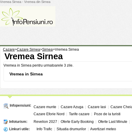
Vremea Sirnea - Vremea din Sirnea
Cazare
>
Cazare Sirnea
>
Sirnea
>
Vremea Sirnea
Vremea Sirnea
Vremea in Sirnea pentru urmatoarele 3 zile.
Vremea in Sirnea
Infopensiuni:
Cazare munte
|
Cazare Azuga
|
Cazare Iasi
|
Cazare Chei
Cazare Eforie Nord
|
Tarife cazare
|
Poze de la turisti
Infoturism:
Revelion 2027
|
Oferte Early Booking
|
Oferte Last Minute
|
Linkuri utile:
Info Trafic
|
Situatia drumurilor
|
Avertizari meteo