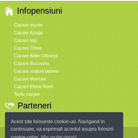
Infopensiuni
Cazare munte
Cazare Azuga
Cazare Iaşi
Cazare Cheia
Cazare Băile Olăneşti
Cazare Bucovina
Cazare staţiuni balneo
Cazare Mamaia
Cazare Eforie Nord
Tarife cazare
Parteneri
Vremea
Acest site foloseste cookie-uri. Navigand in
continuare, va exprimati acordul asupra folosirii
Infopensiuni.ro vă oferă pensiuni şi vile din toate zonele turistice, oferte
cookie-urilor.
Mai multe detalii