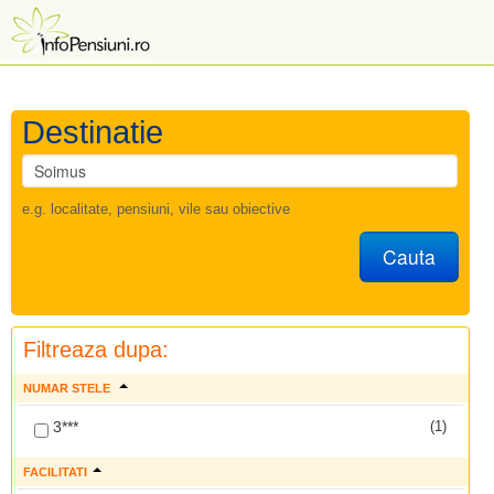
Destinatie
e.g. localitate, pensiuni, vile sau obiective
Cauta
Filtreaza dupa:
NUMAR STELE
3***
(1)
FACILITATI