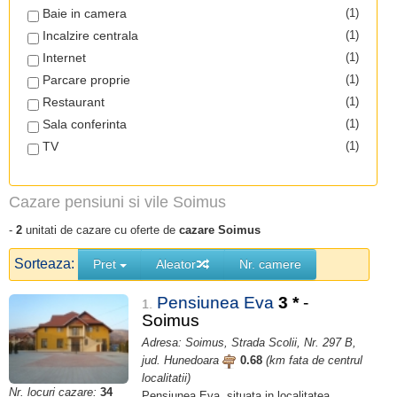
Baie in camera
(1)
Incalzire centrala
(1)
Internet
(1)
Parcare proprie
(1)
Restaurant
(1)
Sala conferinta
(1)
TV
(1)
Cazare pensiuni si vile Soimus
-
2
unitati de cazare cu oferte de
cazare Soimus
Sorteaza:
Pret
Aleator
Nr. camere
Pensiunea Eva
3
*
-
1.
Soimus
Adresa: Soimus, Strada Scolii, Nr. 297 B,
jud. Hunedoara
0.68
(km fata de centrul
localitatii)
Nr. locuri cazare:
34
Pensiunea Eva, situata in localitatea