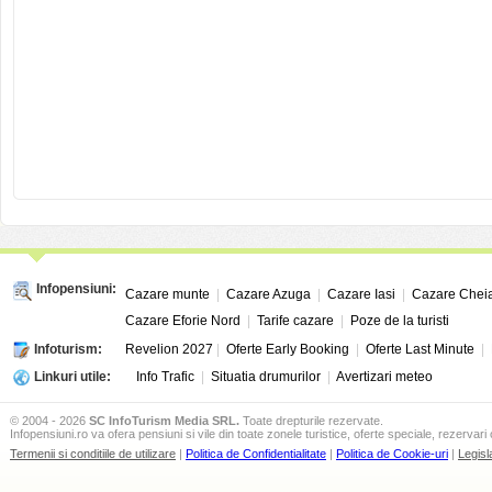
Infopensiuni:
Cazare munte
|
Cazare Azuga
|
Cazare Iasi
|
Cazare Chei
Cazare Eforie Nord
|
Tarife cazare
|
Poze de la turisti
Infoturism:
Revelion 2027
|
Oferte Early Booking
|
Oferte Last Minute
|
Linkuri utile:
Info Trafic
|
Situatia drumurilor
|
Avertizari meteo
© 2004 - 2026
SC InfoTurism Media SRL.
Toate drepturile rezervate.
Infopensiuni.ro va ofera pensiuni si vile din toate zonele turistice, oferte speciale, rezervari 
Termenii si conditiile de utilizare
|
Politica de Confidentialitate
|
Politica de Cookie-uri
|
Legisl