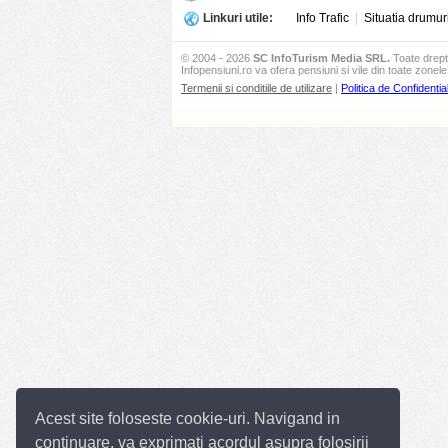
Linkuri utile:
Info Trafic
|
Situatia drumur
© 2004 - 2026
SC InfoTurism Media SRL.
Toate drept
Infopensiuni.ro va ofera pensiuni si vile din toate zonele 
Termenii si conditiile de utilizare
|
Politica de Confidential
Acest site foloseste cookie-uri. Navigand in
continuare, va exprimati acordul asupra folosirii