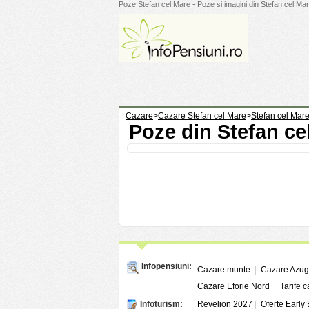
Poze Stefan cel Mare - Poze si imagini din Stefan cel Mar
Cazare
>
Cazare Stefan cel Mare
>
Stefan cel Mar
Poze din Stefan ce
Infopensiuni:
Cazare munte
|
Cazare Azu
Cazare Eforie Nord
|
Tarife 
Infoturism:
Revelion 2027
|
Oferte Early