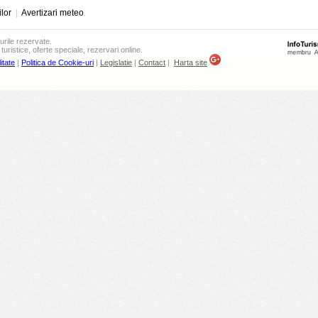
ilor
|
Avertizari meteo
urile rezervate.
turistice, oferte speciale, rezervari online.
itate
|
Politica de Cookie-uri
|
Legislatie
|
Contact
|
Harta site