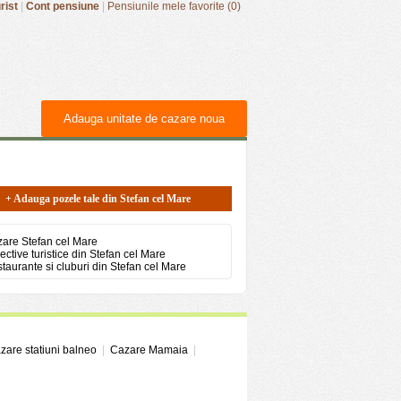
rist
|
Cont pensiune
|
Pensiunile mele favorite (0)
Adauga unitate de cazare noua
+ Adauga pozele tale din Stefan cel Mare
are Stefan cel Mare
ective turistice din Stefan cel Mare
taurante si cluburi din Stefan cel Mare
zare statiuni balneo
|
Cazare Mamaia
|