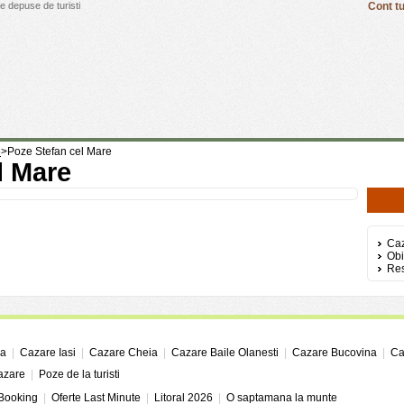
e depuse de turisti
Cont tu
e
>
Poze Stefan cel Mare
l Mare
Caz
Obi
Res
ga
|
Cazare Iasi
|
Cazare Cheia
|
Cazare Baile Olanesti
|
Cazare Bucovina
|
Ca
cazare
|
Poze de la turisti
 Booking
|
Oferte Last Minute
|
Litoral 2026
|
O saptamana la munte