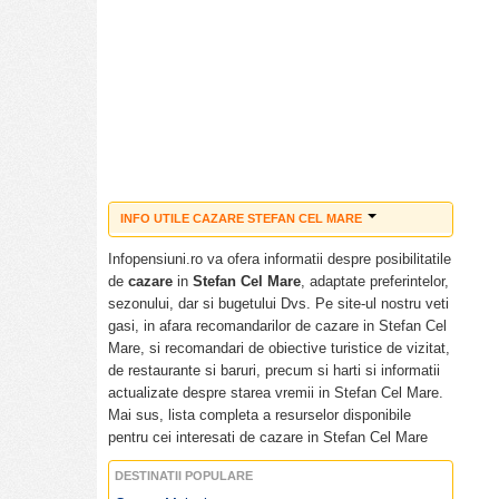
INFO UTILE CAZARE STEFAN CEL MARE
Cazare ieftina Stefan Cel Mare
Infopensiuni.ro va ofera informatii despre posibilitatile
Pensiuni ieftine Stefan Cel Mare
de
cazare
in
Stefan Cel Mare
, adaptate preferintelor,
Pensiuni cu piscina Stefan Cel Mare
sezonului, dar si bugetului Dvs. Pe site-ul nostru veti
Tarife cazare Stefan Cel Mare
gasi, in afara recomandarilor de cazare in Stefan Cel
Cazare pensiuni Stefan Cel Mare
Mare, si recomandari de obiective turistice de vizitat,
Cazare vile Stefan Cel Mare
de restaurante si baruri, precum si harti si informatii
Cazare hoteluri Stefan Cel Mare
actualizate despre starea vremii in Stefan Cel Mare.
Revelion Stefan Cel Mare
Mai sus, lista completa a resurselor disponibile
Craciun Stefan Cel Mare
pentru cei interesati de cazare in Stefan Cel Mare
Paste Stefan Cel Mare
DESTINATII POPULARE