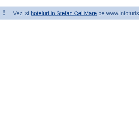
!
Vezi si
hoteluri in Stefan Cel Mare
pe www.infoturi