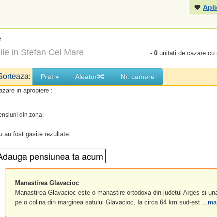
Apli
e
ile in Stefan Cel Mare
-
0
unitati de cazare cu
Sorteaza:
Pret
Aleator
Nr. camere
azare in apropiere :
ensiuni din zona:
u au fost gasite rezultate.
Manastirea Glavacioc
Manastirea Glavacioc este o manastire ortodoxa din judetul Arges si una 
pe o colina din marginea satului Glavacioc, la circa 64 km sud-est ...
mai