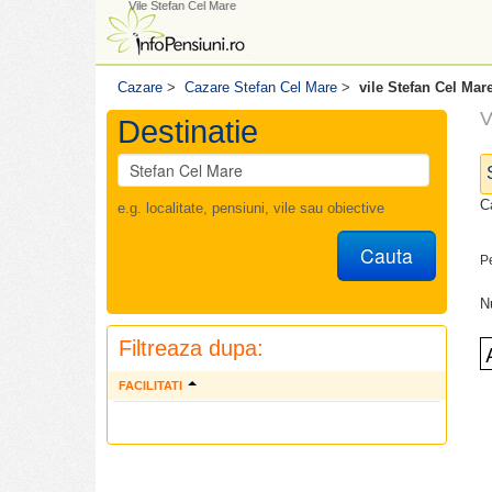
Vile Stefan Cel Mare
Cazare
>
Cazare Stefan Cel Mare
>
vile Stefan Cel Mar
V
Destinatie
C
e.g. localitate, pensiuni, vile sau obiective
Cauta
P
N
Filtreaza dupa:
FACILITATI