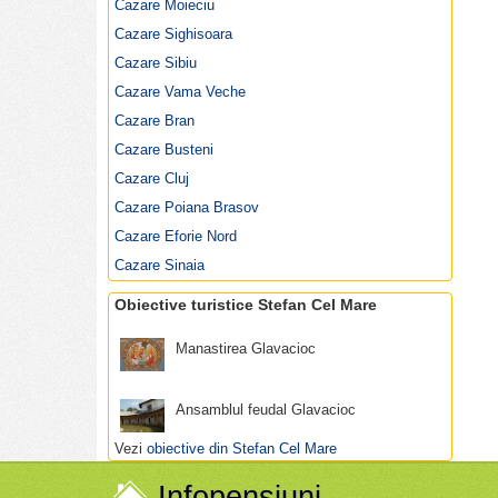
Informatii
Stefan Cel Mare
Cazare Moieciu
Poze Stefan Cel Mare
Cazare Sighisoara
Obiective turistice Stefan Cel Mare
Cazare Sibiu
Sarbatori traditionale Stefan Cel Mare
Specialitati culinare Stefan Cel Mare
Cazare Vama Veche
Restaurante si cluburi Stefan Cel Mare
Cazare Bran
Harta Stefan Cel Mare
Cazare Busteni
Vremea Stefan Cel Mare
Cazare Cluj
Cazare Poiana Brasov
Cazare Eforie Nord
Cazare Sinaia
Obiective turistice Stefan Cel Mare
Manastirea Glavacioc
Ansamblul feudal Glavacioc
Vezi
obiective din Stefan Cel Mare
Infopensiuni