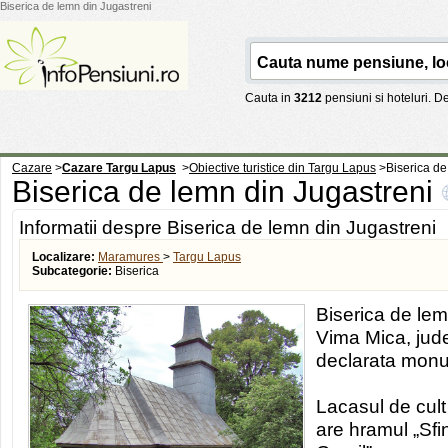
Biserica de lemn din Jugastreni
Cauta in
3212
pensiuni si hoteluri. 
Cazare
>
Cazare Targu Lapus
>
Obiective turistice din Targu Lapus
>
Biserica de
Biserica de lemn din Jugastreni
Informatii despre Biserica de lemn din Jugastreni
Localizare:
Maramures
>
Targu Lapus
Subcategorie:
Biserica
Biserica de le
Vima Mica, jud
declarata monum
Lacasul de cult
are hramul „Sfin