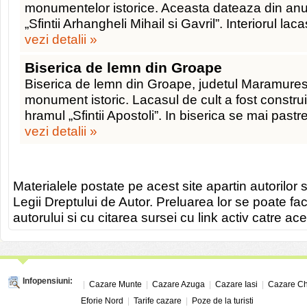
monumentelor istorice. Aceasta dateaza din anu
„Sfintii Arhangheli Mihail si Gavril”. Interiorul laca
vezi detalii »
Biserica de lemn din Groape
Biserica de lemn din Groape, judetul Maramures,
monument istoric. Lacasul de cult a fost construi
hramul „Sfintii Apostoli”. In biserica se mai past
vezi detalii »
Materialele postate pe acest site apartin autorilor s
Legii Dreptului de Autor. Preluarea lor se poate fa
autorului si cu citarea sursei cu link activ catre ace
Infopensiuni:
|
Cazare Munte
|
Cazare Azuga
|
Cazare Iasi
|
Cazare Ch
Eforie Nord
|
Tarife cazare
|
Poze de la turisti