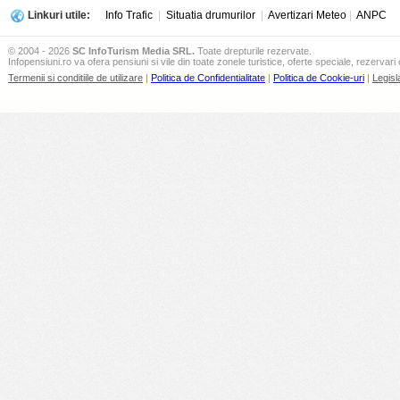
Linkuri utile:
Info Trafic
|
Situatia drumurilor
|
Avertizari Meteo
|
ANPC
© 2004 - 2026
SC InfoTurism Media SRL.
Toate drepturile rezervate.
Infopensiuni.ro va ofera pensiuni si vile din toate zonele turistice, oferte speciale, rezervari 
Termenii si conditiile de utilizare
|
Politica de Confidentialitate
|
Politica de Cookie-uri
|
Legisl