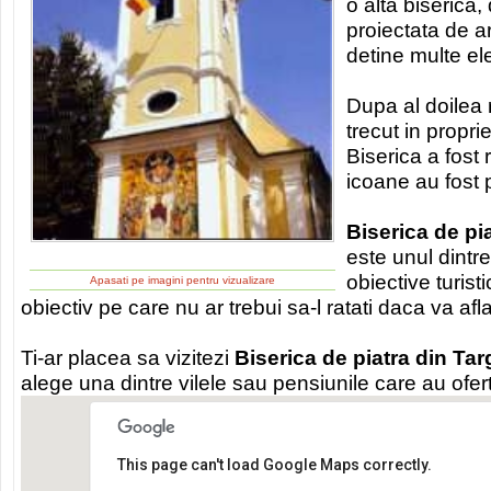
o alta biserica,
proiectata de a
detine multe e
Dupa al doilea 
trecut in propri
Biserica a fost
icoane au fost 
Biserica de pi
este unul dintr
obiective turist
Apasati pe imagini pentru vizualizare
obiectiv pe care nu ar trebui sa-l ratati daca va afla
Ti-ar placea sa vizitezi
Biserica de piatra din Ta
alege una dintre vilele sau pensiunile care au ofe