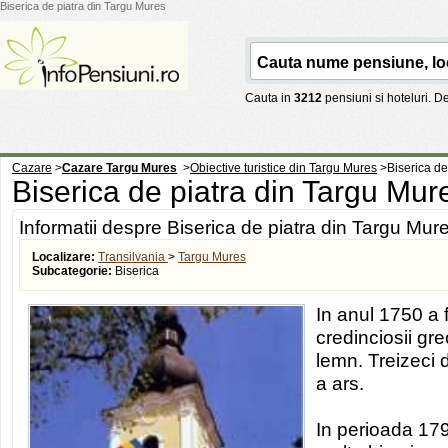
Biserica de piatra din Targu Mures
Cauta in
3212
pensiuni si hoteluri. 
Cazare
>
Cazare Targu Mures
>
Obiective turistice din Targu Mures
>
Biserica de
Biserica de piatra din Targu Mu
Informatii despre Biserica de piatra din Targu Mur
Localizare:
Transilvania
>
Targu Mures
Subcategorie:
Biserica
In anul 1750 a 
credinciosii gre
lemn. Treizeci 
a ars.
In perioada 179