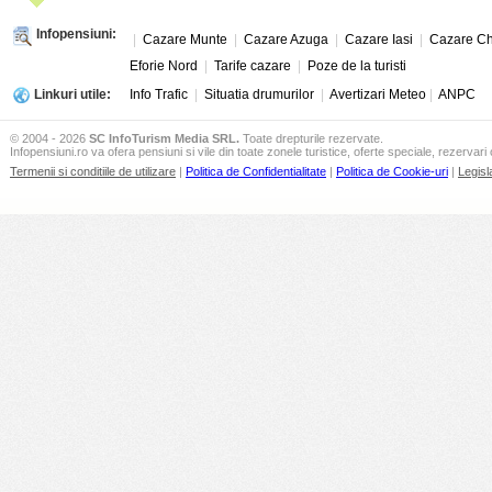
Infopensiuni:
|
Cazare Munte
|
Cazare Azuga
|
Cazare Iasi
|
Cazare Ch
Eforie Nord
|
Tarife cazare
|
Poze de la turisti
Linkuri utile:
Info Trafic
|
Situatia drumurilor
|
Avertizari Meteo
|
ANPC
© 2004 - 2026
SC InfoTurism Media SRL.
Toate drepturile rezervate.
Infopensiuni.ro va ofera pensiuni si vile din toate zonele turistice, oferte speciale, rezervari 
Termenii si conditiile de utilizare
|
Politica de Confidentialitate
|
Politica de Cookie-uri
|
Legisl