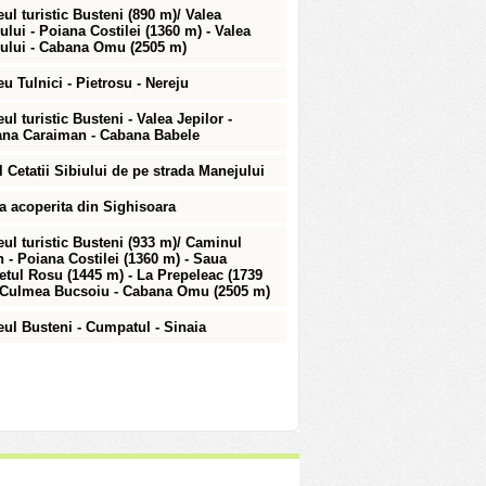
eul turistic Busteni (890 m)/ Valea
ului - Poiana Costilei (1360 m) - Valea
ului - Cabana Omu (2505 m)
eu Tulnici - Pietrosu - Nereju
ul turistic Busteni - Valea Jepilor -
na Caraiman - Cabana Babele
l Cetatii Sibiului de pe strada Manejului
a acoperita din Sighisoara
eul turistic Busteni (933 m)/ Caminul
n - Poiana Costilei (1360 m) - Saua
etul Rosu (1445 m) - La Prepeleac (1739
 Culmea Bucsoiu - Cabana Omu (2505 m)
eul Busteni - Cumpatul - Sinaia