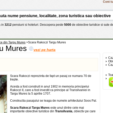
Cont tu
 in
3212
pensiuni si hoteluri. Descopera peste
5000
de obiective turistice si sute 
ice din Targu Mures
>
Scara Rakoczi Targu Mures
gu Mures
vezi pe harta
Caz
Obi
Caz
Toa
Scara Rakoczi reprezinta de fapt un pasaj ce numara 70 de
trepte.
Acesta a fost construit in anul 1902 in memoria principelui
Rakoczi II, care a fost investit ca principe al Transilvaniei in
Targu Mures la 5 aprilie 1707.
Constructia pasajului se leaga de numele arhitectului Soos Pal.
Scara Rakoczi Targu Mures
este unul dintre cele mai
importante obiective turistice din
Transilvania
, obiectiv pe care