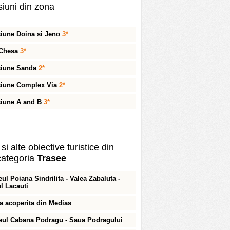
iuni din zona
iune Doina si Jeno
3*
 Chesa
3*
siune Sanda
2*
iune Complex Via
2*
iune A and B
3*
si alte obiective turistice din
ategoria
Trasee
eul Poiana Sindrilita - Valea Zabaluta -
ul Lacauti
a acoperita din Medias
eul Cabana Podragu - Saua Podragului