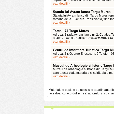
suprafata de cca 4,3 ha si este alcatuit dintr-
vezi detalii »
Statuia lui Avram Iancu Targu Mures
Statuia lui Avram Iancu din Targu Mures repr
romane de la 1848 din Transilvania, fiind ina
vezi detalii »
Teatrul 74 Targu Mures
Adresa: Strada Avram Iancu nr. 2, Cetatea T
804817 Fax: 0365-804817 www.teatru74.ro off
vezi detalii »
Centru de Informare Turistica Targu M
Adresa: Str. George Enescu, nr. 2 Telefon: 
vezi detalii »
Muzeul de Arheologie si Istorie Targu
Muzeul de Arheologie si Istorie din Targu M
care atesta viata materiala si spirituala a mu
vezi detalii »
Materialele postate pe acest site apartin autoril
face doar cu acordul scris al autorului si cu citar