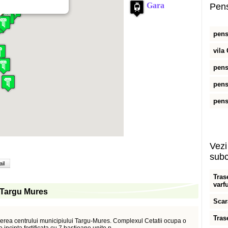
Pens
pens
vila
pen
pens
pens
Vezi 
subc
il
Tras
varf
in Targu Mures
Scar
Tras
erea centrului municipiului Targu-Mures. Complexul Cetatii ocupa o