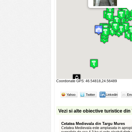
Coordonate GPS: 46.54818,24.56489
Yahoo
Twitter
Linkedin
Ema
Vezi si alte obiective turistice d
Cetatea Medievala din Targu Mures
Cetatea Medievala este amplasata in apropi