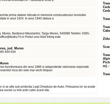
o incinta fortificata cu 7 bastioane unite p
Tras
Cerb
Cerb
ezinta prima statuie ridicata in memoria conducatorului revolutiei
ltata in anul 1924. In anul 1940 statuia a
Tras
Trase
Caba
g. Mures, Bastionul Macelarilor, Targu Mures, 540088 Telefon: 0365-
ice@teatru74.ro Pretul unui bilet întreg este
Zidu
Scar
ures, jud. Mures
0365 404 934
Tras
Alpi
Pich
 Mures
m) -
ures functioneaza din anul 1886 si adaposteste valoroase exponate
resenilor inca din vele mai vechi timpuri.
Tras
or si se afla sub protectia Legii Dreptului de Autor. Preluarea lor se poate
ea sursei cu link activ catre acest site.