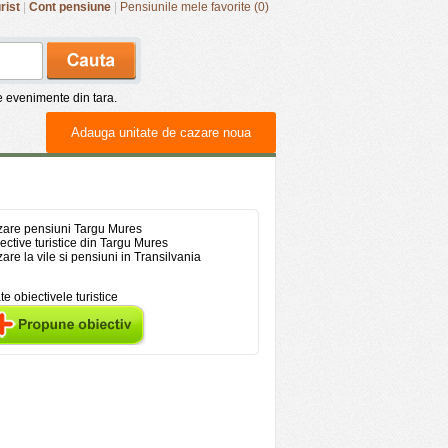
rist
|
Cont pensiune
|
Pensiunile mele favorite (0)
de evenimente din tara.
Adauga unitate de cazare noua
are pensiuni Targu Mures
ective turistice din Targu Mures
are la vile si pensiuni in Transilvania
te obiectivele turistice