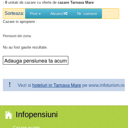
-
0
unitati de cazare cu oferte de
cazare Tarnava Mare
Sorteaza:
Pret
Aleator
Nr. camere
Cazare in apropiere :
Pensiuni din zona:
Nu au fost gasite rezultate.
!
Vezi si
hoteluri in Tarnava Mare
pe www.infoturism.ro
Infopensiuni
Cazare munte