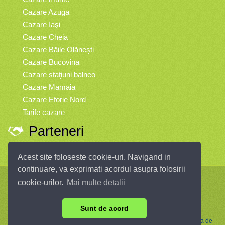
Cazare Azuga
Cazare Iaşi
Cazare Cheia
Cazare Băile Olăneşti
Cazare Bucovina
Cazare staţiuni balneo
Cazare Mamaia
Cazare Eforie Nord
Tarife cazare
Parteneri
Vremea
Acest site foloseste cookie-uri. Navigand in
continuare, va exprimati acordul asupra folosirii
Infopensiuni.ro vă oferă pensiuni şi vile din toate zonele turistice, oferte
cookie-urilor.
Mai multe detalii
speciale, rezervări online.
© 2004 - 2026 SC InfoTurism Media SRL.
Toate drepturile rezervate.
Sunt de acord
Termenii si conditiile de utilizare
|
Politica de Confidentialitate
|
Politica de