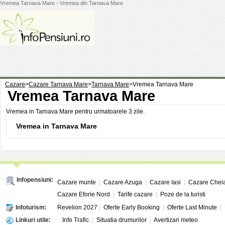
Vremea Tarnava Mare - Vremea din Tarnava Mare
Cazare
>
Cazare Tarnava Mare
>
Tarnava Mare
>
Vremea Tarnava Mare
Vremea Tarnava Mare
Vremea in Tarnava Mare pentru urmatoarele 3 zile.
Vremea in Tarnava Mare
Infopensiuni:
Cazare munte
|
Cazare Azuga
|
Cazare Iasi
|
Cazare Chei
Cazare Eforie Nord
|
Tarife cazare
|
Poze de la turisti
Infoturism:
Revelion 2027
|
Oferte Early Booking
|
Oferte Last Minute
|
Linkuri utile:
Info Trafic
|
Situatia drumurilor
|
Avertizari meteo