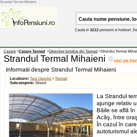
Strandul Termal Mihaieni
Cauta in
3212
pensiuni si hoteluri. 
Cazare
>
Cazare Tasnad
>
Obiective turistice din Tasnad
>
Strandul Termal Mihai
Strandul Termal Mihaieni
vezi pe har
Informatii despre Strandul Termal Mihaieni
Localizare:
Tara Oasului
>
Tasnad
Subcategorie:
Strand
La Strandul ter
ajunge relativ uş
Băile se află în
Acâş, între ora
În cazul în care 
autoturismul al