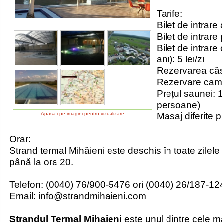
Tarife:
Bilet de intrare a
Bilet de intrare 
Bilet de intrare
ani): 5 lei/zi
Rezervarea căsu
Rezervare camer
Prețul saunei: 
persoane)
Masaj diferite 
Apasati pe imagini pentru vizualizare
Orar:
Strand termal Mihăieni este deschis în toate zilele
până la ora 20.
Telefon: (0040) 76/900-5476 ori (0040) 26/187-12
Email: info@strandmihaieni.com
Strandul Termal Mihaieni
este unul dintre cele m