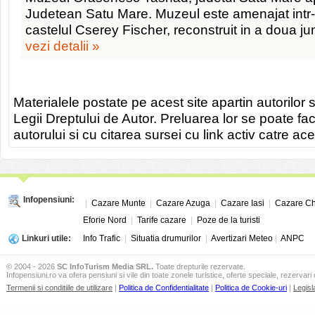
Judetean Satu Mare. Muzeul este amenajat intr-
castelul Cserey Fischer, reconstruit in a doua j
vezi detalii »
Materialele postate pe acest site apartin autorilor s
Legii Dreptului de Autor. Preluarea lor se poate fa
autorului si cu citarea sursei cu link activ catre ace
Infopensiuni:
|
Cazare Munte
|
Cazare Azuga
|
Cazare Iasi
|
Cazare Ch
Eforie Nord
|
Tarife cazare
|
Poze de la turisti
Linkuri utile:
Info Trafic
|
Situatia drumurilor
|
Avertizari Meteo
|
ANPC
© 2004 - 2026
SC InfoTurism Media SRL.
Toate drepturile rezervate.
Infopensiuni.ro va ofera pensiuni si vile din toate zonele turistice, oferte speciale, rezervari 
Termenii si conditiile de utilizare
|
Politica de Confidentialitate
|
Politica de Cookie-uri
|
Legisl