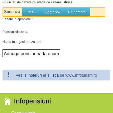
-
0
unitati de cazare cu oferte de
cazare Tilisca
Sorteaza:
Pret
Aleator
Nr. camere
Cazare in apropiere :
Pensiuni din zona:
Nu au fost gasite rezultate.
!
Vezi si
hoteluri in Tilisca
pe www.infoturism.ro
Infopensiuni
Cazare munte