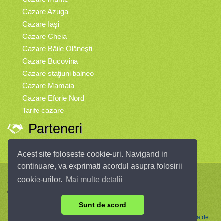
Cazare Azuga
Cazare Iaşi
Cazare Cheia
Cazare Băile Olăneşti
Cazare Bucovina
Cazare staţiuni balneo
Cazare Mamaia
Cazare Eforie Nord
Tarife cazare
Parteneri
Vremea
Acest site foloseste cookie-uri. Navigand in
continuare, va exprimati acordul asupra folosirii
Infopensiuni.ro vă oferă pensiuni şi vile din toate zonele turistice, oferte
cookie-urilor.
Mai multe detalii
speciale, rezervări online.
© 2004 - 2026 SC InfoTurism Media SRL.
Toate drepturile rezervate.
Sunt de acord
Termenii si conditiile de utilizare
|
Politica de Confidentialitate
|
Politica de