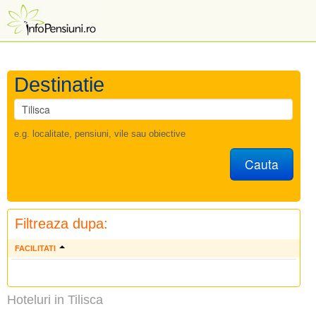
Destinatie
e.g. localitate, pensiuni, vile sau obiective
Cauta
Filtreaza dupa:
FACILITATI
Hoteluri in Tilisca