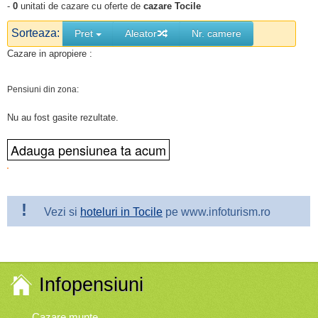
-
0
unitati de cazare cu oferte de
cazare Tocile
Sorteaza:
Pret
Aleator
Nr. camere
Cazare in apropiere :
Pensiuni din zona:
Nu au fost gasite rezultate.
!
Vezi si
hoteluri in Tocile
pe www.infoturism.ro
Infopensiuni
Cazare munte