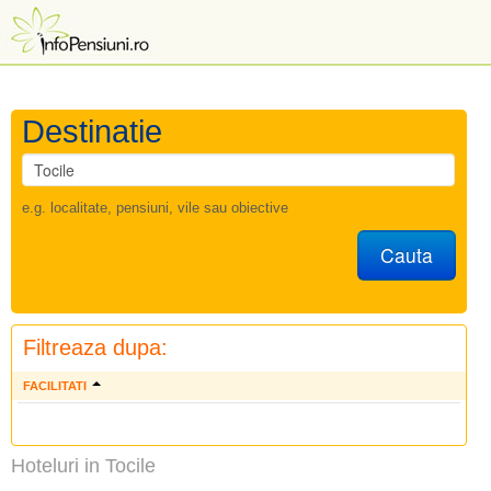
Destinatie
e.g. localitate, pensiuni, vile sau obiective
Cauta
Filtreaza dupa:
FACILITATI
Hoteluri in Tocile