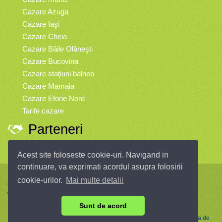
Cazare Azuga
Cazare Iaşi
Cazare Cheia
Cazare Băile Olăneşti
Cazare Bucovina
Cazare staţiuni balneo
Cazare Mamaia
Cazare Eforie Nord
Tarife cazare
Parteneri
Vremea
Acest site foloseste cookie-uri. Navigand in
continuare, va exprimati acordul asupra folosirii
Infopensiuni.ro vă oferă pensiuni şi vile din toate zonele turistice, oferte
cookie-urilor.
Mai multe detalii
speciale, rezervări online.
© 2004 - 2026 SC InfoTurism Media SRL.
Toate drepturile rezervate.
Sunt de acord
Termenii si conditiile de utilizare
|
Politica de Confidentialitate
|
Politica de