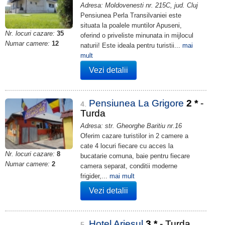
Adresa: Moldovenesti nr. 215C, jud. Cluj
Pensiunea Perla Transilvaniei este
situata la poalele muntilor Apuseni,
Nr. locuri cazare:
35
oferind o priveliste minunata in mijlocul
Numar camere:
12
naturii! Este ideala pentru turistii...
mai
mult
Vezi detalii
Pensiunea La Grigore
2
*
-
4.
Turda
Adresa: str. Gheorghe Baritiu nr.16
Oferim cazare turistilor in 2 camere a
cate 4 locuri fiecare cu acces la
Nr. locuri cazare:
8
bucatarie comuna, baie pentru fiecare
Numar camere:
2
camera separat, conditii moderne
frigider,...
mai mult
Vezi detalii
Hotel Ariesul
3
*
- Turda
5.