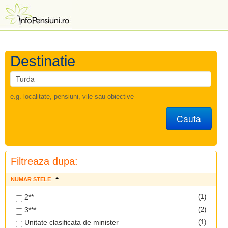
Destinatie
e.g. localitate, pensiuni, vile sau obiective
Cauta
Filtreaza dupa:
NUMAR STELE
2**
(1)
3***
(2)
Unitate clasificata de minister
(1)