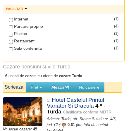
FACILITATI
Internet
(1)
Parcare proprie
(4)
Piscina
(1)
Restaurant
(1)
Sala conferinta
(1)
Cazare pensiuni si vile Turda
-
6
unitati de cazare cu oferte de
cazare Turda
Sorteaza:
Pret
Aleator
Nr. camere
Hotel Castelul Printul
1.
Vanator Si Dracula
4
*
-
Turda
Clasificata conform MDTR
Adresa: Turda, str. Sterca Sulutiu nr. 4/6,
jud. Cluj
0.61
(km fata de centrul
Nr. locuri cazare:
45
localitatii)