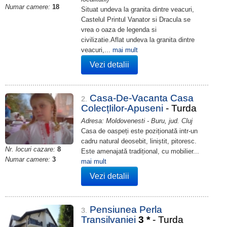
Numar camere:
18
Situat undeva la granita dintre veacuri,
Castelul Printul Vanator si Dracula se
vrea o oaza de legenda si
civilizatie.Aflat undeva la granita dintre
veacuri,...
mai mult
Vezi detalii
Casa-De-Vacanta Casa
2.
ColecțIilor-Apuseni
- Turda
Adresa: Moldovenesti - Buru, jud. Cluj
Casa de oaspeți este poziționată intr-un
cadru natural deosebit, liniștit, pitoresc.
Nr. locuri cazare:
8
Este amenajată tradițional, cu mobilier...
Numar camere:
3
mai mult
Vezi detalii
Pensiunea Perla
3.
Transilvaniei
3
*
- Turda