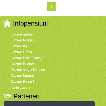
1
Infopensiuni
Cazare munte
Cazare Azuga
Cazare Iaşi
Cazare Cheia
Cazare Băile Olăneşti
Cazare Bucovina
Cazare staţiuni balneo
Cazare Mamaia
Cazare Eforie Nord
Tarife cazare
Parteneri
Vremea