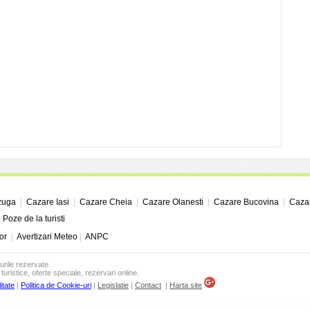
zuga
|
Cazare Iasi
|
Cazare Cheia
|
Cazare Olanesti
|
Cazare Bucovina
|
Cazar
|
Poze de la turisti
or
|
Avertizari Meteo
|
ANPC
urile rezervate.
turistice, oferte speciale, rezervari online.
itate
|
Politica de Cookie-uri
|
Legislatie
|
Contact
|
Harta site