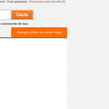
rist
|
Cont pensiune
|
Pensiunile mele favorite (0)
de evenimente din tara.
Adauga unitate de cazare noua