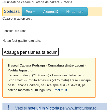
-
0
unitati de cazare cu oferte de
cazare Victoria
Sorteaza:
Pret
Aleator
Nr. camere
Cazare in apropiere :
Pensiuni din zona:
Nu au fost gasite rezultate.
Traseul Cabana Podragu - Curmatura dintre Lacuri -
Portita Arpasului
Cabana Podragu (2136 metri) - Curmatura dintre Lacuri
(2270 metri) - Portita Arpasului (2175 metri) Traseul incepe
de la Cabana Podragu, se urca spre sud - sud-vest, pe
poteca marcata cu triunghi ros ...
mai mult
!
Vezi si
hoteluri in Victoria
pe www.infoturism.ro