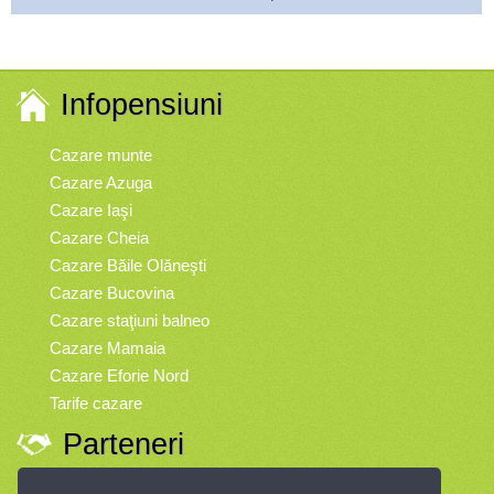
Infopensiuni
Cazare munte
Cazare Azuga
Cazare Iaşi
Cazare Cheia
Cazare Băile Olăneşti
Cazare Bucovina
Cazare staţiuni balneo
Cazare Mamaia
Cazare Eforie Nord
Tarife cazare
Parteneri
Vremea