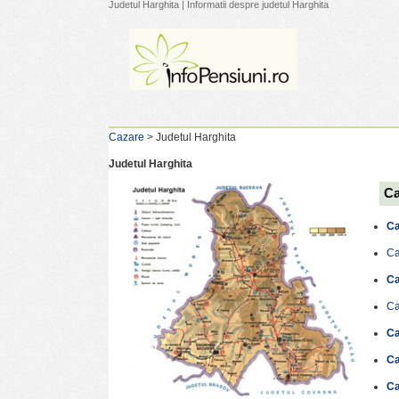
Judetul Harghita | Informatii despre judetul Harghita
Cazare
> Judetul Harghita
Judetul Harghita
Ca
Ca
Ca
Ca
Ca
Ca
Ca
Ca