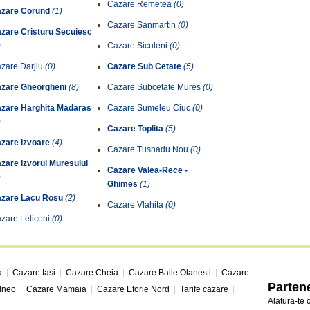
Cazare Remetea
(0)
zare Corund
(1)
Cazare Sanmartin
(0)
zare Cristuru Secuiesc
)
Cazare Siculeni
(0)
zare Darjiu
(0)
Cazare Sub Cetate
(5)
zare Gheorgheni
(8)
Cazare Subcetate Mures
(0)
zare Harghita Madaras
Cazare Sumeleu Ciuc
(0)
)
Cazare Toplita
(5)
zare Izvoare
(4)
Cazare Tusnadu Nou
(0)
zare Izvorul Muresului
Cazare Valea-Rece -
)
Ghimes
(1)
zare Lacu Rosu
(2)
Cazare Vlahita
(0)
zare Leliceni
(0)
a
|
Cazare Iasi
|
Cazare Cheia
|
Cazare Baile Olanesti
|
Cazare
Partene
alneo
|
Cazare Mamaia
|
Cazare Eforie Nord
|
Tarife cazare
|
Alatura-te 