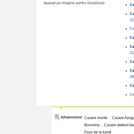
Apasati pe imagine pentru vizualizare
Ca
Ca
(1
Ca
Ca
Ca
(1
Ca
Ca
(4
Ca
Ca
Infopensiuni:
Cazare munte
|
Cazare Azug
Bucovina
|
Cazare statiuni b
Poze de la turisti