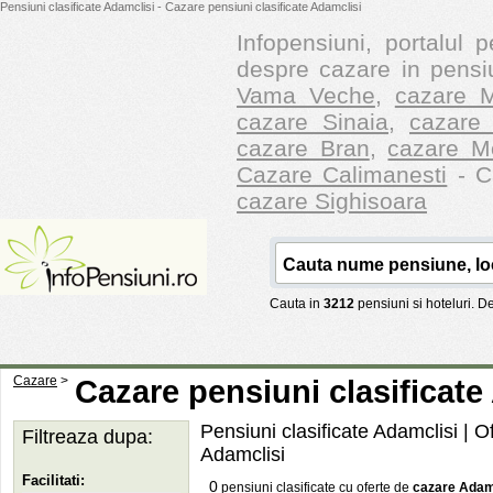
Pensiuni clasificate Adamclisi - Cazare pensiuni clasificate Adamclisi
Infopensiuni, portalul p
despre cazare in pensiu
Vama Veche
,
cazare M
cazare Sinaia
,
cazare 
cazare Bran
,
cazare M
Cazare Calimanesti
- Ca
cazare Sighisoara
Cauta in
3212
pensiuni si hoteluri. 
Cazare
>
Cazare pensiuni clasificate
Pensiuni clasificate Adamclisi | O
Filtreaza dupa:
Adamclisi
Facilitati:
0
pensiuni clasificate cu oferte de
cazare Adam