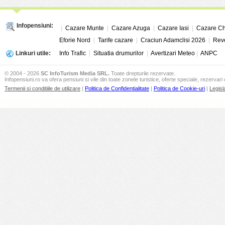
Infopensiuni:
|
Cazare Munte
|
Cazare Azuga
|
Cazare Iasi
|
Cazare Ch
Eforie Nord
|
Tarife cazare
|
Craciun Adamclisi 2026
|
Reve
Linkuri utile:
Info Trafic
|
Situatia drumurilor
|
Avertizari Meteo
|
ANPC
© 2004 - 2026
SC InfoTurism Media SRL.
Toate drepturile rezervate.
Infopensiuni.ro va ofera pensiuni si vile din toate zonele turistice, oferte speciale, rezervari 
Termenii si conditiile de utilizare
|
Politica de Confidentialitate
|
Politica de Cookie-uri
|
Legisl