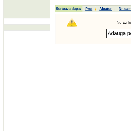
Sorteaza dupa:
Pret
Aleator
Nr. ca
Nu au fo