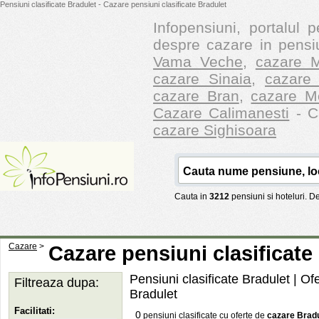
Pensiuni clasificate Bradulet - Cazare pensiuni clasificate Bradulet
Infopensiuni, portalul p
despre cazare in pensiu
Vama Veche
,
cazare M
cazare Sinaia
,
cazare 
cazare Bran
,
cazare M
Cazare Calimanesti
- Ca
cazare Sighisoara
Cauta in
3212
pensiuni si hoteluri. 
Cazare
>
Cazare pensiuni clasificate
Pensiuni clasificate Bradulet | Of
Filtreaza dupa:
Bradulet
Facilitati:
0
pensiuni clasificate cu oferte de
cazare Bradu