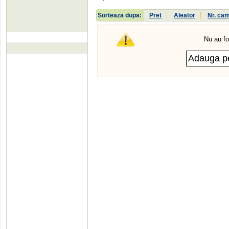
Sorteaza dupa:
Pret
Aleator
Nr. ca
Nu au fo