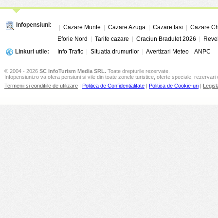
Infopensiuni:
|
Cazare Munte
|
Cazare Azuga
|
Cazare Iasi
|
Cazare Ch
Eforie Nord
|
Tarife cazare
|
Craciun Bradulet 2026
|
Revel
Linkuri utile:
Info Trafic
|
Situatia drumurilor
|
Avertizari Meteo
|
ANPC
© 2004 - 2026
SC InfoTurism Media SRL.
Toate drepturile rezervate.
Infopensiuni.ro va ofera pensiuni si vile din toate zonele turistice, oferte speciale, rezervari 
Termenii si conditiile de utilizare
|
Politica de Confidentialitate
|
Politica de Cookie-uri
|
Legisl