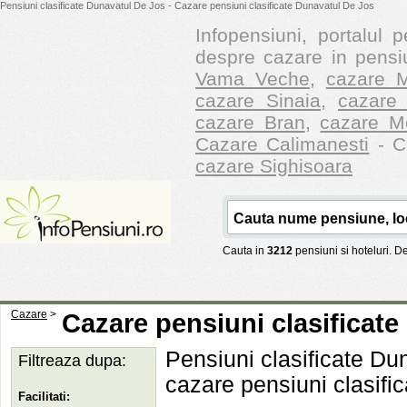
Pensiuni clasificate Dunavatul De Jos - Cazare pensiuni clasificate Dunavatul De Jos
Infopensiuni, portalul p
despre cazare in pensiu
Vama Veche
,
cazare M
cazare Sinaia
,
cazare 
cazare Bran
,
cazare M
Cazare Calimanesti
- Ca
cazare Sighisoara
Cauta in
3212
pensiuni si hoteluri. 
Cazare
>
Cazare pensiuni clasificat
Pensiuni clasificate Du
Filtreaza dupa:
cazare pensiuni clasifi
Facilitati: