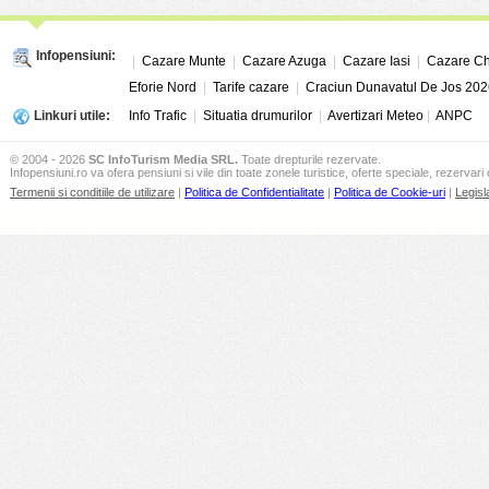
Infopensiuni:
|
Cazare Munte
|
Cazare Azuga
|
Cazare Iasi
|
Cazare Ch
Eforie Nord
|
Tarife cazare
|
Craciun Dunavatul De Jos 202
Linkuri utile:
Info Trafic
|
Situatia drumurilor
|
Avertizari Meteo
|
ANPC
© 2004 - 2026
SC InfoTurism Media SRL.
Toate drepturile rezervate.
Infopensiuni.ro va ofera pensiuni si vile din toate zonele turistice, oferte speciale, rezervari 
Termenii si conditiile de utilizare
|
Politica de Confidentialitate
|
Politica de Cookie-uri
|
Legisl