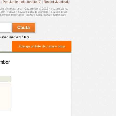
e
|
Pensiunile mele favorite (0)
|
Recent vizualizate
vile din toata tara -
Cazare litoral 2012
-
cazare Vama
zare Predeal
- cazare zona Brasovului -
cazare Bran
,
turistice importante -
cazare Sibiu
,
cazare Sighisoara
de evenimente din tara.
Adauga unitate de cazare noua
imbor