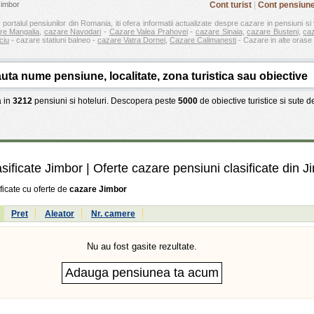
Jimbor
Cont turist
|
Cont pensiun
 portalul pensiunilor din Romania, iti ofera informatii actualizate despre cazare in pensiuni si 
re Mangalia
,
cazare Navodari
-
Cazare Valea Prahovei
-
cazare Sinaia
,
cazare Busteni
,
ca
ciu
- cazare statiuni balneo -
cazare Vatra Dornei
,
Cazare Calimanesti
- Cazare in alte orase 
 in
3212
pensiuni si hoteluri. Descopera peste
5000
de obiective turistice si sute 
sificate Jimbor | Oferte cazare pensiuni clasificate din J
ficate cu oferte de
cazare Jimbor
:
Pret
Aleator
Nr. camere
Nu au fost gasite rezultate.