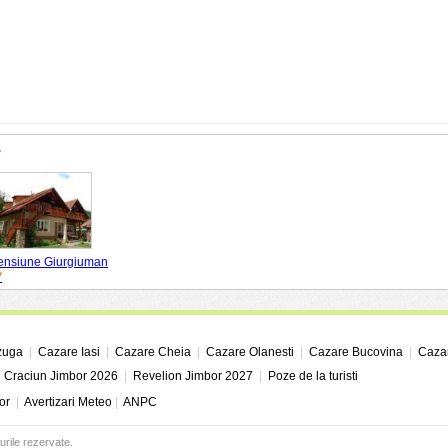
e
ensiune Giurgiuman
*
zuga
|
Cazare Iasi
|
Cazare Cheia
|
Cazare Olanesti
|
Cazare Bucovina
|
Cazar
|
Craciun Jimbor 2026
|
Revelion Jimbor 2027
|
Poze de la turisti
or
|
Avertizari Meteo
|
ANPC
urile rezervate.