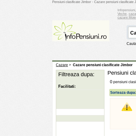
Pensiuni clasificate Jimbor - Cazare pensiuni clasificate 
Infopensiuni,
Veche
,
caza
cazare Moie
Cauta
Cazare
>
Cazare pensiuni clasificate Jimbor
Pensiuni cla
Filtreaza dupa:
0
pensiuni clasi
Facilitati:
Sorteaza dupa