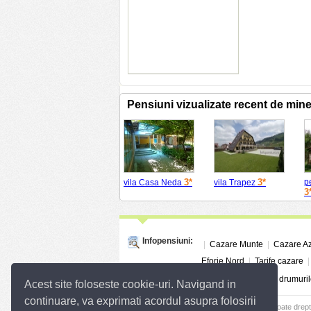
Pensiuni vizualizate recent de min
3*
3*
p
vila Casa Neda
vila Trapez
3
Infopensiuni:
|
Cazare Munte
|
Cazare A
Eforie Nord
|
Tarife cazare
Linkuri utile:
Info Trafic
|
Situatia drumuril
Acest site foloseste cookie-uri. Navigand in
continuare, va exprimati acordul asupra folosirii
© 2004 - 2026
SC InfoTurism Media SRL.
Toate drept