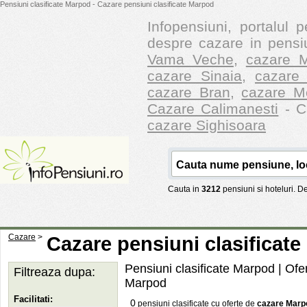
Pensiuni clasificate Marpod - Cazare pensiuni clasificate Marpod
Infopensiuni, portalul p
despre cazare in pensiu
Vama Veche
,
cazare M
cazare Sinaia
,
cazare 
cazare Bran
,
cazare M
Cazare Calimanesti
- Ca
cazare Sighisoara
Cauta in
3212
pensiuni si hoteluri. 
Cazare
>
Cazare pensiuni clasificat
Pensiuni clasificate Marpod | Ofer
Filtreaza dupa:
Marpod
Facilitati:
0
pensiuni clasificate cu oferte de
cazare Marp