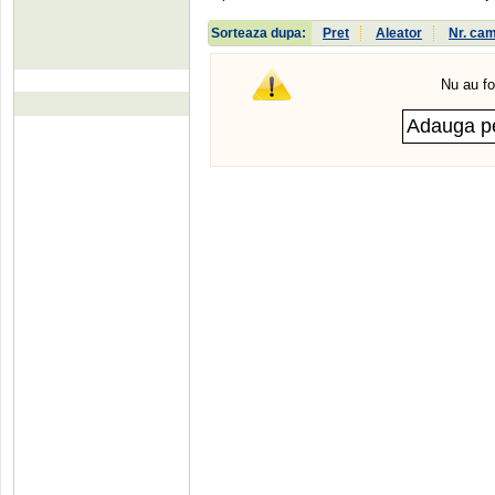
Sorteaza dupa:
Pret
Aleator
Nr. ca
Nu au fo