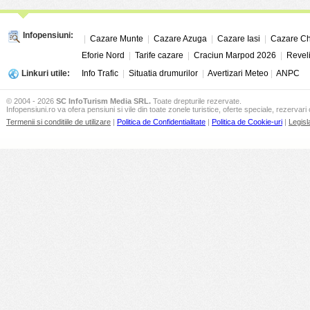
Infopensiuni:
|
Cazare Munte
|
Cazare Azuga
|
Cazare Iasi
|
Cazare Ch
Eforie Nord
|
Tarife cazare
|
Craciun Marpod 2026
|
Revel
Linkuri utile:
Info Trafic
|
Situatia drumurilor
|
Avertizari Meteo
|
ANPC
© 2004 - 2026
SC InfoTurism Media SRL.
Toate drepturile rezervate.
Infopensiuni.ro va ofera pensiuni si vile din toate zonele turistice, oferte speciale, rezervari 
Termenii si conditiile de utilizare
|
Politica de Confidentialitate
|
Politica de Cookie-uri
|
Legisl