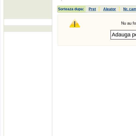
Sorteaza dupa:
Pret
Aleator
Nr. ca
Nu au fo