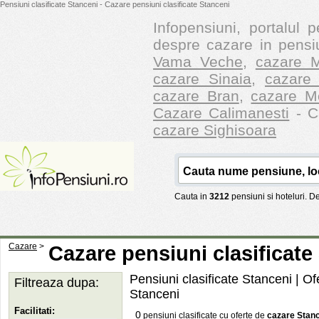
Pensiuni clasificate Stanceni - Cazare pensiuni clasificate Stanceni
Infopensiuni, portalul p
despre cazare in pensiu
Vama Veche
,
cazare M
cazare Sinaia
,
cazare 
cazare Bran
,
cazare M
Cazare Calimanesti
- Ca
cazare Sighisoara
Cauta in
3212
pensiuni si hoteluri. 
Cazare
>
Cazare pensiuni clasificate
Pensiuni clasificate Stanceni | Of
Filtreaza dupa:
Stanceni
Facilitati:
0
pensiuni clasificate cu oferte de
cazare Stan