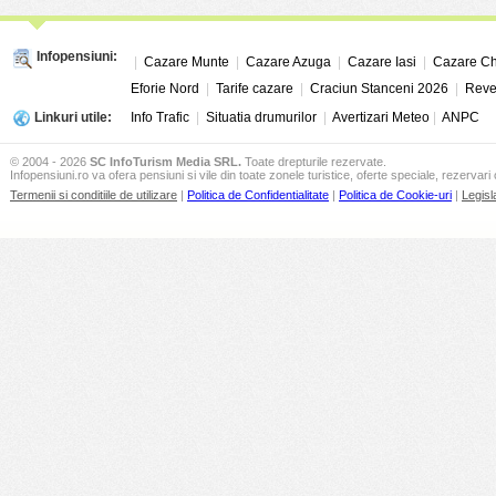
Infopensiuni:
|
Cazare Munte
|
Cazare Azuga
|
Cazare Iasi
|
Cazare Ch
Eforie Nord
|
Tarife cazare
|
Craciun Stanceni 2026
|
Reve
Linkuri utile:
Info Trafic
|
Situatia drumurilor
|
Avertizari Meteo
|
ANPC
© 2004 - 2026
SC InfoTurism Media SRL.
Toate drepturile rezervate.
Infopensiuni.ro va ofera pensiuni si vile din toate zonele turistice, oferte speciale, rezervari 
Termenii si conditiile de utilizare
|
Politica de Confidentialitate
|
Politica de Cookie-uri
|
Legisl