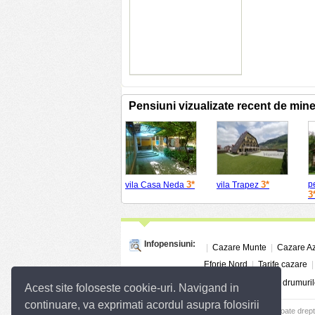
Pensiuni vizualizate recent de min
3*
3*
p
vila Casa Neda
vila Trapez
3
Infopensiuni:
|
Cazare Munte
|
Cazare A
Eforie Nord
|
Tarife cazare
Linkuri utile:
Info Trafic
|
Situatia drumuril
Acest site foloseste cookie-uri. Navigand in
continuare, va exprimati acordul asupra folosirii
© 2004 - 2026
SC InfoTurism Media SRL.
Toate drept