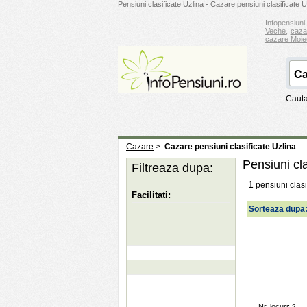
Pensiuni clasificate Uzlina - Cazare pensiuni clasificate U
Infopensiuni,
Veche
,
caza
cazare Moie
Cauta
Cazare
>
Cazare pensiuni clasificate Uzlina
Pensiuni cla
Filtreaza dupa:
1
pensiuni clasi
Facilitati:
Sorteaza dupa
Nr. locuri:
2