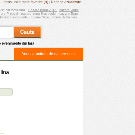
e
|
Pensiunile mele favorite (0)
|
Recent vizualizate
vile din toata tara -
Cazare litoral 2012
-
cazare Vama
zare Predeal
- cazare zona Brasovului -
cazare Bran
,
turistice importante -
cazare Sibiu
,
cazare Sighisoara
de evenimente din tara.
Adauga unitate de cazare noua
lina