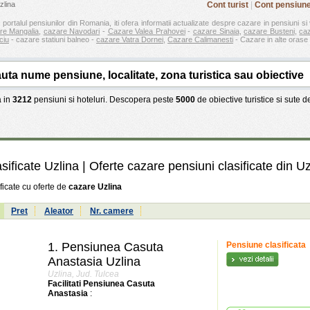
zlina
Cont turist
|
Cont pensiun
 portalul pensiunilor din Romania, iti ofera informatii actualizate despre cazare in pensiuni si 
re Mangalia
,
cazare Navodari
-
Cazare Valea Prahovei
-
cazare Sinaia
,
cazare Busteni
,
ca
ciu
- cazare statiuni balneo -
cazare Vatra Dornei
,
Cazare Calimanesti
- Cazare in alte orase 
 in
3212
pensiuni si hoteluri. Descopera peste
5000
de obiective turistice si sute 
sificate Uzlina | Oferte cazare pensiuni clasificate din Uz
ficate cu oferte de
cazare Uzlina
:
Pret
Aleator
Nr. camere
1.
Pensiunea Casuta
Pensiune clasificata
Anastasia Uzlina
Uzlina, Jud. Tulcea
Facilitati Pensiunea Casuta
Anastasia
: