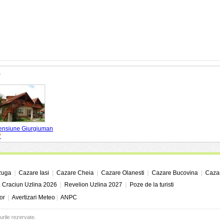
e
ensiune Giurgiuman
*
zuga
|
Cazare Iasi
|
Cazare Cheia
|
Cazare Olanesti
|
Cazare Bucovina
|
Cazar
|
Craciun Uzlina 2026
|
Revelion Uzlina 2027
|
Poze de la turisti
or
|
Avertizari Meteo
|
ANPC
urile rezervate.