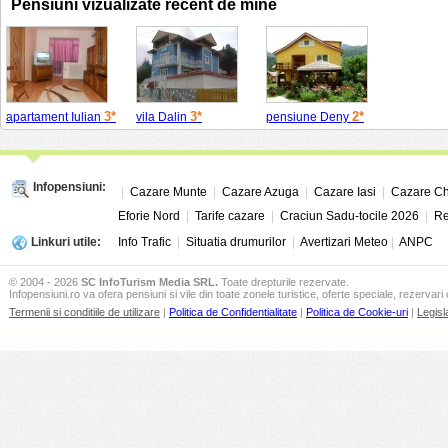
Pensiuni vizualizate recent de mine
3*
3*
2*
apartament Iulian
vila Dalin
pensiune Deny
Infopensiuni:
|
Cazare Munte
|
Cazare Azuga
|
Cazare Iasi
|
Cazare Ch
Eforie Nord
|
Tarife cazare
|
Craciun Sadu-tocile 2026
|
Re
Linkuri utile:
Info Trafic
|
Situatia drumurilor
|
Avertizari Meteo
|
ANPC
© 2004 - 2026
SC InfoTurism Media SRL.
Toate drepturile rezervate.
Infopensiuni.ro va ofera pensiuni si vile din toate zonele turistice, oferte speciale, rezervari 
Termenii si conditiile de utilizare
|
Politica de Confidentialitate
|
Politica de Cookie-uri
|
Legisl