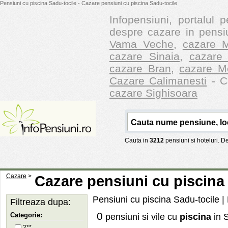
Pensiuni cu piscina Sadu-tocile - Cazare pensiuni cu piscina Sadu-tocile
Infopensiuni, portalul p
despre cazare in pensiu
Vama Veche
,
cazare M
cazare Sinaia
,
cazare 
cazare Bran
,
cazare M
Cazare Calimanesti
- Ca
cazare Sighisoara
Cauta in
3212
pensiuni si hoteluri. 
Cazare
>
Cazare pensiuni cu piscina
Pensiuni cu piscina Sadu-tocile | 
Filtreaza dupa:
0
Categorie:
pensiuni si vile cu
piscina
in S
2**