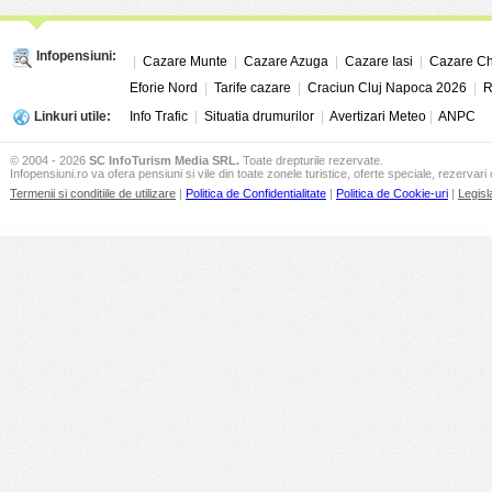
Infopensiuni:
|
Cazare Munte
|
Cazare Azuga
|
Cazare Iasi
|
Cazare Ch
Eforie Nord
|
Tarife cazare
|
Craciun Cluj Napoca 2026
|
R
Linkuri utile:
Info Trafic
|
Situatia drumurilor
|
Avertizari Meteo
|
ANPC
© 2004 - 2026
SC InfoTurism Media SRL.
Toate drepturile rezervate.
Infopensiuni.ro va ofera pensiuni si vile din toate zonele turistice, oferte speciale, rezervari 
Termenii si conditiile de utilizare
|
Politica de Confidentialitate
|
Politica de Cookie-uri
|
Legisl