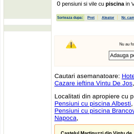
0
pensiuni si vile cu
piscina
in 
Sorteaza dupa:
Pret
Aleator
Nr. ca
Nu au fo
Cautari asemanatoare:
Hote
Cazare ieftina Vintu De Jos
Localitati din apropiere cu 
Pensiuni cu piscina Albesti
Pensiuni cu piscina Branco
Napoca
,
Castelul Martinuzzi din Vintu de