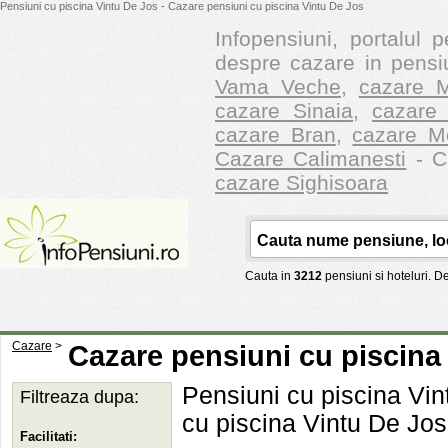
Pensiuni cu piscina Vintu De Jos - Cazare pensiuni cu piscina Vintu De Jos
Infopensiuni, portalul p
despre cazare in pensiu
Vama Veche
,
cazare M
cazare Sinaia
,
cazare 
cazare Bran
,
cazare M
Cazare Calimanesti
- Ca
cazare Sighisoara
Cauta in
3212
pensiuni si hoteluri. 
Cazare
>
Cazare pensiuni cu piscina
Pensiuni cu piscina Vint
Filtreaza dupa:
cu piscina Vintu De Jos
Facilitati: