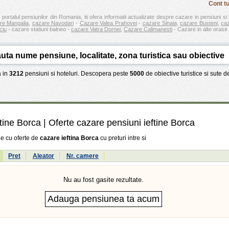
Cont tu
 portalul pensiunilor din Romania, iti ofera informatii actualizate despre cazare in pensiuni si 
re Mangalia
,
cazare Navodari
-
Cazare Valea Prahovei
-
cazare Sinaia
,
cazare Busteni
,
ca
ciu
- cazare statiuni balneo -
cazare Vatra Dornei
,
Cazare Calimanesti
- Cazare in alte orase 
 in
3212
pensiuni si hoteluri. Descopera peste
5000
de obiective turistice si sute 
ftine Borca
| Oferte cazare pensiuni ieftine Borca
ne cu oferte de
cazare ieftina Borca
cu preturi intre
si
:
Pret
Aleator
Nr. camere
Nu au fost gasite rezultate.