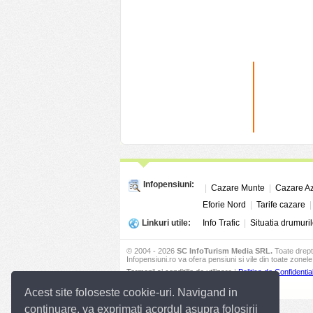
Infopensiuni:
|
Cazare Munte
|
Cazare A
Eforie Nord
|
Tarife cazare
Linkuri utile:
Info Trafic
|
Situatia drumuril
© 2004 - 2026
SC InfoTurism Media SRL.
Toate drept
Infopensiuni.ro va ofera pensiuni si vile din toate zonele 
Termenii si conditiile de utilizare
|
Politica de Confidential
Acest site foloseste cookie-uri. Navigand in
continuare, va exprimati acordul asupra folosirii