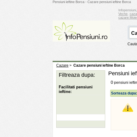
Pensiuni ieftine Borca - Cazare pensiuni ieftine Borca
Infopensiuni,
Veche
,
caza
cazare Moie
Cauta
Cazare
>
Cazare pensiuni ieftine Borca
Pensiuni ie
Filtreaza dupa:
0
pensiuni iefti
Facilitati pensiuni
ieftine:
Sorteaza dupa