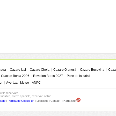
zuga
|
Cazare Iasi
|
Cazare Cheia
|
Cazare Olanesti
|
Cazare Bucovina
|
Cazar
|
Craciun Borca 2026
|
Revelion Borca 2027
|
Poze de la turisti
or
|
Avertizari Meteo
|
ANPC
urile rezervate.
turistice, oferte speciale, rezervari online.
itate
|
Politica de Cookie-uri
|
Legislatie
|
Contact
|
Harta site