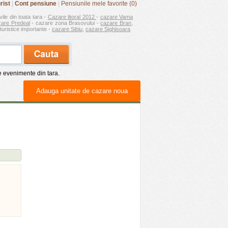
rist
|
Cont pensiune
|
Pensiunile mele favorite (0)
vile din toata tara -
Cazare litoral 2012
-
cazare Vama
zare Predeal
- cazare zona Brasovului -
cazare Bran
,
turistice importante -
cazare Sibiu
,
cazare Sighisoara
de evenimente din tara.
Adauga unitate de cazare noua