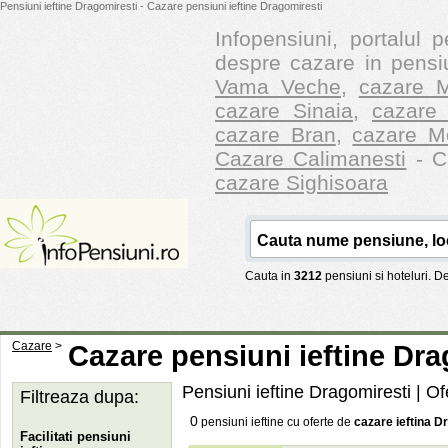
Pensiuni ieftine Dragomiresti - Cazare pensiuni ieftine Dragomiresti
Infopensiuni, portalul p
despre cazare in pensiu
Vama Veche
,
cazare M
cazare Sinaia
,
cazare 
cazare Bran
,
cazare M
Cazare Calimanesti
- Ca
cazare Sighisoara
Cauta in
3212
pensiuni si hoteluri. 
Cazare
>
Cazare pensiuni ieftine Dra
Pensiuni ieftine Dragomiresti
| Of
Filtreaza dupa:
0
pensiuni ieftine cu oferte de
cazare ieftina D
Facilitati pensiuni