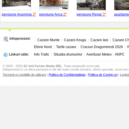
3*
2*
3*
pensiune Insomnia
pensiune Anca
pensiune Regal
apartame
Infopensiuni:
|
Cazare Munte
|
Cazare Azuga
|
Cazare Iasi
|
Cazare Ch
Eforie Nord
|
Tarife cazare
|
Craciun Dragomiresti 2026
|
R
Linkuri utile:
Info Trafic
|
Situatia drumurilor
|
Avertizari Meteo
|
ANPC
© 2004 - 2026
SC InfoTurism Media SRL.
Toate drepturile rezervate.
Infopensiuni.ro va ofera pensiuni si vile din toate zonele turistice, oferte speciale, rezervari 
Termenii si conditiile de utilizare
|
Politica de Confidentialitate
|
Politica de Cookie-uri
|
Legisl