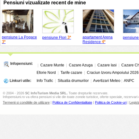
Pensiuni vizualizate recent de mine
pensiune La Pogace
3*
apartament Arena
pensiune Flori
pensiune
3*
4*
Residence
Infopensiuni:
|
Cazare Munte
|
Cazare Azuga
|
Cazare Iasi
|
Cazare Ch
Eforie Nord
|
Tarife cazare
|
Craciun Izvoru Ampoiului 2026
Linkuri utile:
Info Trafic
|
Situatia drumurilor
|
Avertizari Meteo
|
ANPC
© 2004 - 2026
SC InfoTurism Media SRL.
Toate drepturile rezervate.
Infopensiuni.ro va ofera pensiuni si vile din toate zonele turistice, oferte speciale, rezervari 
Termenii si conditiile de utilizare
|
Politica de Confidentialitate
|
Politica de Cookie-uri
|
Legisl