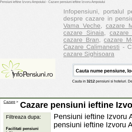
Pensiuni ieftine Izvoru Ampoiului - Cazare pensiuni ieftine Izvoru Ampoiului
Infopensiuni, portalul p
despre cazare in pensiu
Vama Veche
,
cazare M
cazare Sinaia
,
cazare 
cazare Bran
,
cazare M
Cazare Calimanesti
- Ca
cazare Sighisoara
Cauta in
3212
pensiuni si hoteluri. 
Cazare
>
Cazare pensiuni ieftine Izv
Pensiuni ieftine Izvoru
Filtreaza dupa:
pensiuni ieftine Izvoru 
Facilitati pensiuni