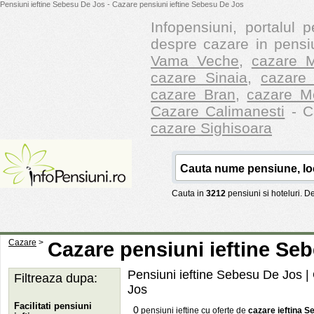
Pensiuni ieftine Sebesu De Jos - Cazare pensiuni ieftine Sebesu De Jos
Infopensiuni, portalul p
despre cazare in pensiu
Vama Veche
,
cazare M
cazare Sinaia
,
cazare 
cazare Bran
,
cazare M
Cazare Calimanesti
- Ca
cazare Sighisoara
Cauta in
3212
pensiuni si hoteluri. 
Cazare
>
Cazare pensiuni ieftine Se
Pensiuni ieftine Sebesu De Jos
| 
Filtreaza dupa:
Jos
Facilitati pensiuni
0
pensiuni ieftine cu oferte de
cazare ieftina 