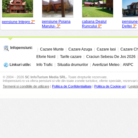
2*
pensiune Poiana
cabana Dealul
pensiun
pensiune Integro
3*
0*
3*
Marului-
Runcului
Deltei
Infopensiuni:
|
Cazare Munte
|
Cazare Azuga
|
Cazare Iasi
|
Cazare Ch
Eforie Nord
|
Tarife cazare
|
Craciun Sebesu De Jos 2026
Linkuri utile:
Info Trafic
|
Situatia drumurilor
|
Avertizari Meteo
|
ANPC
© 2004 - 2026
SC InfoTurism Media SRL.
Toate drepturile rezervate.
Infopensiuni.ro va ofera pensiuni si vile din toate zonele turistice, oferte speciale, rezervari 
Termenii si conditiile de utilizare
|
Politica de Confidentialitate
|
Politica de Cookie-uri
|
Legisl