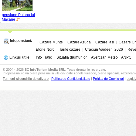
pensiune Poiana lui
3*
Macarie
Infopensiuni:
|
Cazare Munte
|
Cazare Azuga
|
Cazare Iasi
|
Cazare Ch
Eforie Nord
|
Tarife cazare
|
Craciun Vaideeni 2026
|
Reve
Linkuri utile:
Info Trafic
|
Situatia drumurilor
|
Avertizari Meteo
|
ANPC
© 2004 - 2026
SC InfoTurism Media SRL.
Toate drepturile rezervate.
Infopensiuni.ro va ofera pensiuni si vile din toate zonele turistice, oferte speciale, rezervari 
Termenii si conditiile de utilizare
|
Politica de Confidentialitate
|
Politica de Cookie-uri
|
Legisl