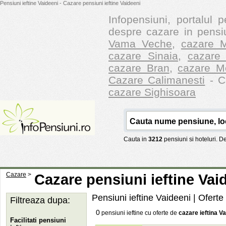
Pensiuni ieftine Vaideeni - Cazare pensiuni ieftine Vaideeni
Infopensiuni, portalul p
despre cazare in pensiu
Vama Veche
,
cazare M
cazare Sinaia
,
cazare 
cazare Bran
,
cazare M
Cazare Calimanesti
- Ca
cazare Sighisoara
Cauta in
3212
pensiuni si hoteluri. 
Cazare
>
Cazare pensiuni ieftine Vai
Pensiuni ieftine Vaideeni
| Oferte
Filtreaza dupa:
0
pensiuni ieftine cu oferte de
cazare ieftina V
Facilitati pensiuni