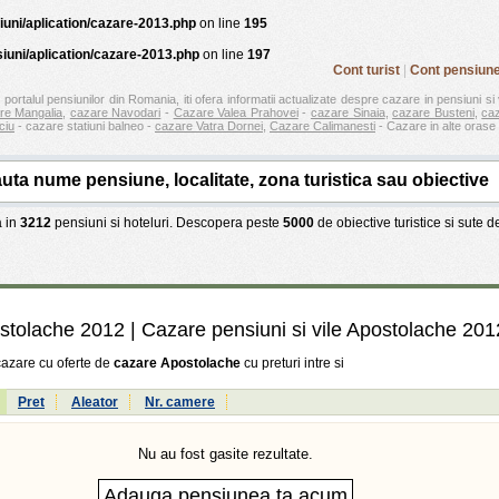
iuni/aplication/cazare-2013.php
on line
195
iuni/aplication/cazare-2013.php
on line
197
Cont turist
|
Cont pensiun
 portalul pensiunilor din Romania, iti ofera informatii actualizate despre cazare in pensiuni si 
re Mangalia
,
cazare Navodari
-
Cazare Valea Prahovei
-
cazare Sinaia
,
cazare Busteni
,
ca
ciu
- cazare statiuni balneo -
cazare Vatra Dornei
,
Cazare Calimanesti
- Cazare in alte orase 
 in
3212
pensiuni si hoteluri. Descopera peste
5000
de obiective turistice si sute 
stolache 2012
| Cazare pensiuni si vile Apostolache 201
cazare cu oferte de
cazare Apostolache
cu preturi intre
si
:
Pret
Aleator
Nr. camere
Nu au fost gasite rezultate.