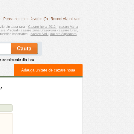
e
|
Pensiunile mele favorite (0)
|
Recent vizualizate
vile din toata tara -
Cazare litoral 2012
-
cazare Vama
zare Predeal
- cazare zona Brasovului -
cazare Bran
,
turistice importante -
cazare Sibiu
,
cazare Sighisoara
de evenimente din tara.
Adauga unitate de cazare noua
2