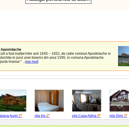
 Apostolache
ult a fost inaltat intre anii 1645 – 1652, de catre comisul Apostolache si
Voichita in jurul unei biserici din anul 1595, in comuna Apostolache.
urta hramul " ...
mai mult
e
2*
2*
0*
3*
abana Aurel
vila Iris
vila Casa Adina
vila Dimi