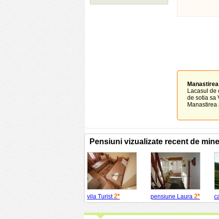
Manastirea
Lacasul de c
de sotia sa 
Manastirea p
Pensiuni vizualizate recent de min
2*
2*
vila Turist
pensiune Laura
c