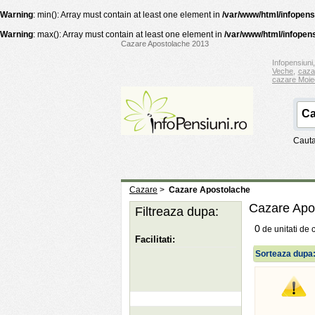
Warning
: min(): Array must contain at least one element in
/var/www/html/infopens
Warning
: max(): Array must contain at least one element in
/var/www/html/infopens
Cazare Apostolache 2013
Infopensiuni,
Veche
,
caza
cazare Moie
Cauta
Cazare
>
Cazare Apostolache
Cazare Apo
Filtreaza dupa:
0
de unitati de 
Facilitati:
Sorteaza dupa