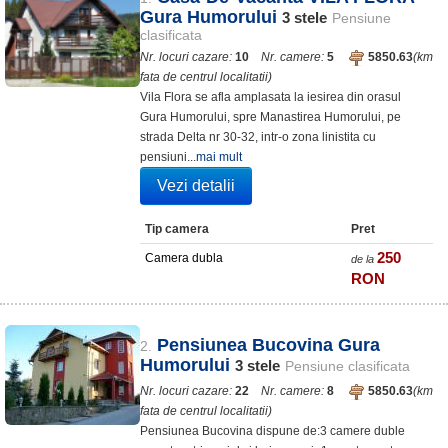
Gura Humorului
3
stele
Pensiune
clasificata
Nr. locuri cazare:
10
Nr. camere:
5
5850.63
(km
fata de centrul localitatii)
Vila Flora se afla amplasata la iesirea din orasul
Gura Humorului, spre Manastirea Humorului, pe
strada Delta nr 30-32, intr-o zona linistita cu
pensiuni...
mai mult
Vezi detalii
Tip camera
Pret
250
Camera dubla
de la
RON
Pensiunea Bucovina Gura
2.
Humorului
3
stele
Pensiune clasificata
Nr. locuri cazare:
22
Nr. camere:
8
5850.63
(km
fata de centrul localitatii)
Pensiunea Bucovina dispune de:3 camere duble