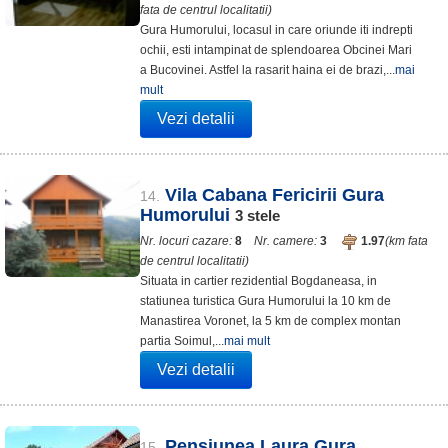
fata de centrul localitatii)
Gura Humorului, locasul in care oriunde iti indrepti
ochii, esti intampinat de splendoarea Obcinei Mari
a Bucovinei. Astfel la rasarit haina ei de brazi,...
mai
mult
Vezi detalii
Vila Cabana Fericirii Gura
14.
Humorului
3
stele
Nr. locuri cazare:
8
Nr. camere:
3
1.97
(km fata
de centrul localitatii)
Situata in cartier rezidential Bogdaneasa, in
statiunea turistica Gura Humorului la 10 km de
Manastirea Voronet, la 5 km de complex montan
partia Soimul,...
mai mult
Vezi detalii
Pensiunea Laura Gura
15.