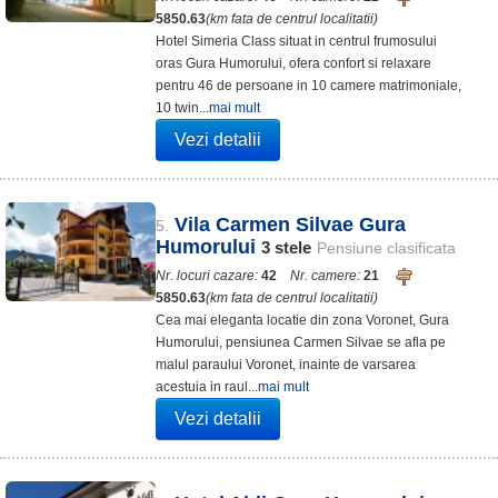
5850.63
(km fata de centrul localitatii)
Hotel Simeria Class situat in centrul frumosului
oras Gura Humorului, ofera confort si relaxare
pentru 46 de persoane in 10 camere matrimoniale,
10 twin...
mai mult
Vezi detalii
Vila Carmen Silvae Gura
5.
Humorului
3
stele
Pensiune clasificata
Nr. locuri cazare:
42
Nr. camere:
21
5850.63
(km fata de centrul localitatii)
Cea mai eleganta locatie din zona Voronet, Gura
Humorului, pensiunea Carmen Silvae se afla pe
malul paraului Voronet, inainte de varsarea
acestuia in raul...
mai mult
Vezi detalii