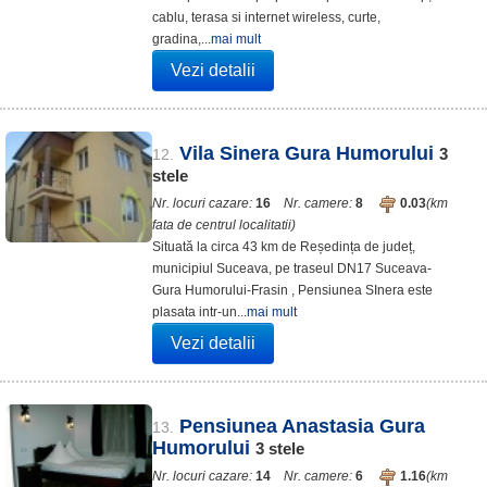
cablu, terasa si internet wireless, curte,
gradina,...
mai mult
Vezi detalii
Vila Sinera Gura Humorului
3
12.
stele
Nr. locuri cazare:
16
Nr. camere:
8
0.03
(km
fata de centrul localitatii)
Situată la circa 43 km de Reședința de județ,
municipiul Suceava, pe traseul DN17 Suceava-
Gura Humorului-Frasin , Pensiunea SInera este
plasata intr-un...
mai mult
Vezi detalii
Pensiunea Anastasia Gura
13.
Humorului
3
stele
Nr. locuri cazare:
14
Nr. camere:
6
1.16
(km