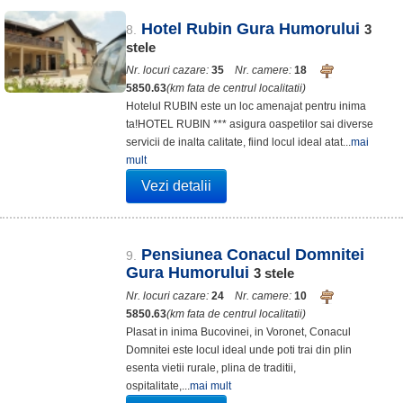
Hotel Rubin Gura Humorului
3
8.
stele
Nr. locuri cazare:
35
Nr. camere:
18
5850.63
(km fata de centrul localitatii)
Hotelul RUBIN este un loc amenajat pentru inima
ta!HOTEL RUBIN *** asigura oaspetilor sai diverse
servicii de inalta calitate, fiind locul ideal atat...
mai
mult
Vezi detalii
Pensiunea Conacul Domnitei
9.
Gura Humorului
3
stele
Nr. locuri cazare:
24
Nr. camere:
10
5850.63
(km fata de centrul localitatii)
Plasat in inima Bucovinei, in Voronet, Conacul
Domnitei este locul ideal unde poti trai din plin
esenta vietii rurale, plina de traditii,
ospitalitate,...
mai mult