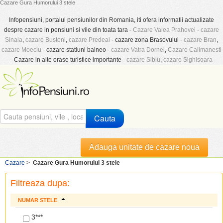
Cazare Gura Humorului 3 stele
Infopensiuni, portalul pensiunilor din Romania, iti ofera informatii actualizate
despre cazare in pensiuni si vile din toata tara -
Cazare Valea Prahovei
-
cazare
Sinaia
,
cazare Busteni
,
cazare Predeal
- cazare zona Brasovului -
cazare Bran
,
cazare Moeciu
- cazare statiuni balneo -
cazare Vatra Dornei
,
Cazare Calimanesti
- Cazare in alte orase turistice importante -
cazare Sibiu
,
cazare Sighisoara
Cauta
Adauga unitate de cazare noua
Cazare
>
Cazare Gura Humorului 3 stele
Filtreaza dupa:
NUMAR STELE
3***