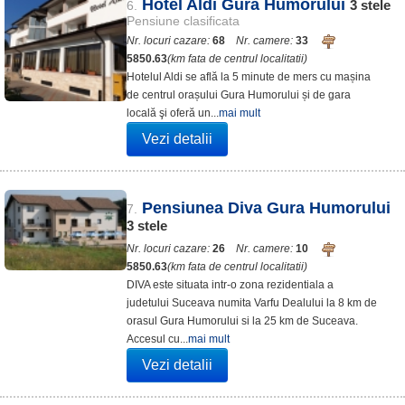
Hotel Aldi Gura Humorului
3
stele
6.
Pensiune clasificata
Nr. locuri cazare:
68
Nr. camere:
33
5850.63
(km fata de centrul localitatii)
Hotelul Aldi se află la 5 minute de mers cu mașina
de centrul orașului Gura Humorului și de gara
locală şi oferă un...
mai mult
Vezi detalii
Pensiunea Diva Gura Humorului
7.
3
stele
Nr. locuri cazare:
26
Nr. camere:
10
5850.63
(km fata de centrul localitatii)
DIVA este situata intr-o zona rezidentiala a
judetului Suceava numita Varfu Dealului la 8 km de
orasul Gura Humorului si la 25 km de Suceava.
Accesul cu...
mai mult
Vezi detalii