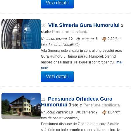
Vezi detalii
Vila Simeria Gura Humorului
3
10.
stele
Pensiune clasificata
Nr. locuri cazare:
12
Nr. camere:
6
0.29
(km
fata de centrul localitatii)
Vila Simeria este situata in centrul pitorescului oras
Gura Humorului, langa paraul Humorel, oferind
oaspetilor sai liniste, relaxare si confort pentru...
mai
mult
Vezi detalii
Pensiunea Orhideea Gura
11.
Humorului
3
stele
Pensiune clasificata
Nr. locuri cazare:
18
Nr. camere:
7
1.04
(km
fata de centrul localitatii)
Pensiunea dispune de 7 camere din care 3 duble
si 4 triple cu baie proprie cu apa calda nonstop, tv-