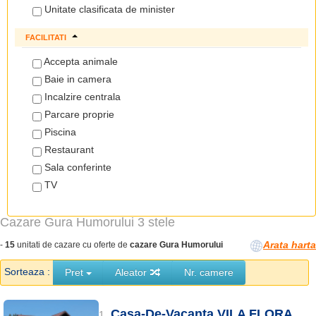
Unitate clasificata de minister
FACILITATI
Accepta animale
Baie in camera
Incalzire centrala
Parcare proprie
Piscina
Restaurant
Sala conferinte
TV
Cazare Gura Humorului 3 stele
Arata harta
-
15
unitati de cazare cu oferte de
cazare Gura Humorului
Sorteaza :
Pret
Aleator
Nr. camere
Casa-De-Vacanta VILA FLORA
1.