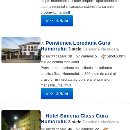
cu pat matrimonial si baie proprie1 apartament cu
pat matrimonial si canapea extensibila cu baie
proprie4...
mai mult
Vezi detalii
Pensiunea Loredana Gura
3.
Humorului
3
stele
Pensiune clasificata
Nr. locuri cazare:
10
Nr. camere:
5
5850.63
(km
fata de centrul localitatii)
Pensiunea Loredana este situata in statiunea
turistica Gura Humorului, la 800 metri de centrul
orasului, in imediata apropiere a renumitelor
manastiri...
mai mult
Vezi detalii
Hotel Simeria Class Gura
4.
Humorului
3
stele
Pensiune clasificata
Nr. locuri cazare:
46
Nr. camere:
22