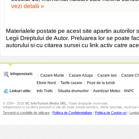
vezi detalii »
Materialele postate pe acest site apartin autorilor s
Legii Dreptului de Autor. Preluarea lor se poate fa
autorului si cu citarea sursei cu link activ catre ace
Infopensiuni:
|
Cazare Munte
|
Cazare Azuga
|
Cazare Iasi
|
Cazare Ch
Eforie Nord
|
Tarife cazare
|
Poze de la turisti
Linkuri utile:
Info Trafic
|
Situatia drumurilor
|
Avertizari Meteo
|
ANPC
© 2004 - 2026
SC InfoTurism Media SRL.
Toate drepturile rezervate.
Infopensiuni.ro va ofera pensiuni si vile din toate zonele turistice, oferte speciale, rezervari 
Termenii si conditiile de utilizare
|
Politica de Confidentialitate
|
Politica de Cookie-uri
|
Legisl