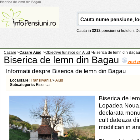
Biserica de lemn din Bagau
Cauta in
3212
pensiuni si hoteluri. 
Cazare
>
Cazare Aiud
>
Obiective turistice din Aiud
>
Biserica de lemn din Bagau
Biserica de lemn din Bagau
vezi 
Informatii despre Biserica de lemn din Bagau
Localizare:
Transilvania
>
Aiud
Subcategorie:
Biserica
Biserica de le
Lopadea Noua, j
declarata monu
cult dateaza di
modificari in an