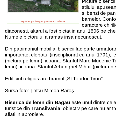
Pictura biserici
stilului apusea
si benzi de panz
barnelor. Confo
Apasati pe imagini pentru vizualizare
caractere chiril
diaconesti, altarul a fost pictat in anul 1806 pe che
Numele pictorului a ramas insa necunoscut.
Din patrimoniul mobil al bisericii fac parte urmatoa
importante: clopotul (inscriptionat cu anul 1791), 
(pictura pe lemn), icoana: Sfantul Mare Mucenic T
lemn), icoana: Sfantul Arhanghel Mihail (pictura p
Edificiul religios are hramul „Sf.Teodor Tiron”.
Sursa foto: Țetcu Mircea Rareș
Biserica de lemn din Bagau
este unul dintre cel
turistice din
Transilvania
, obiectiv pe care nu ar tr
aflati in apropiere.