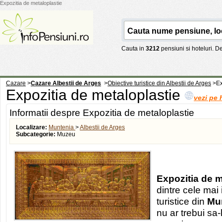
Expozitia de metaloplastie
Cauta in
3212
pensiuni si hoteluri. 
Cazare
>
Cazare Albestii de Arges
>
Obiective turistice din Albestii de Arges
>
Ex
Expozitia de metaloplastie
vezi pe 
Informatii despre Expozitia de metaloplastie
Localizare:
Muntenia
>
Albestii de Arges
Subcategorie:
Muzeu
Expozitia de m
dintre cele mai
turistice din
Mu
nu ar trebui sa-l