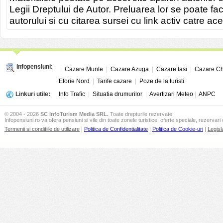
Legii Dreptului de Autor. Preluarea lor se poate fa
autorului si cu citarea sursei cu link activ catre ace
Infopensiuni:
|
Cazare Munte
|
Cazare Azuga
|
Cazare Iasi
|
Cazare Ch
Eforie Nord
|
Tarife cazare
|
Poze de la turisti
Linkuri utile:
Info Trafic
|
Situatia drumurilor
|
Avertizari Meteo
|
ANPC
© 2004 - 2026
SC InfoTurism Media SRL.
Toate drepturile rezervate.
Infopensiuni.ro va ofera pensiuni si vile din toate zonele turistice, oferte speciale, rezervari 
Termenii si conditiile de utilizare
|
Politica de Confidentialitate
|
Politica de Cookie-uri
|
Legisl